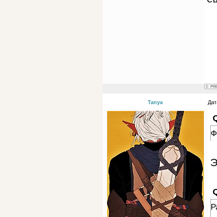
Tanya
Дат
Ф
Э
Р