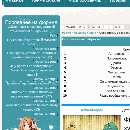
Главная
Аниме онлайн
Файлообменник
Галерея
Обзоры от Химари и Тернокса
Дайте совет по выбору детской
1
Страница
1
из
10
2
3
…
9
10
»
стоматологии в Воронеже. (3)
Форум
»
Общение
»
Кино
»
Современные отброс
[
Кино
]
Современные отбросы?
Ищу хороший цветочный магазина
в Томске (3)
[
Форумные игры
]
Как
Планируем установить откатные
1
.
Авторское.
ворота на производстве. (3)
2
.
По комиксам.
[
Форумные игры
]
3
.
Драма.
Ищу советы по заведениям в
4
.
Ужасы.
Санкт-Петербурге с отличной
5
.
Фантастика.
пицце (3)
6
.
Психо.
[
Форумные игры
]
7
.
Со сложным сюжето
На какого персонажа я похож? (20)
8
.
Индийское.
[
Форумные игры
]
9
.
Без разницы.
Играем в "Слова с именами
10
.
Редко вообще смот
персонажей из аниме"" (77)
[
Форумные игры
]
Угадываем аниме по выложенному
скрину (83)
ТемныйВорон
Дата
[
Форумные игры
]
Ф
х