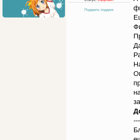
ф
Подарить подарок
Е
Ф
П
Д
Р
Н
О
п
н
з
Д
---
Б
е