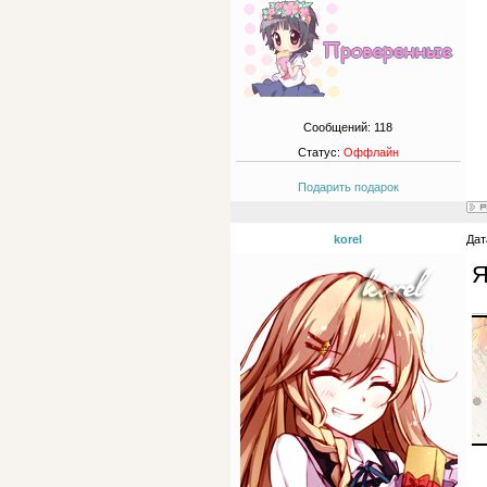
Сообщений:
118
Статус:
Оффлайн
Подарить подарок
korel
Дат
Я