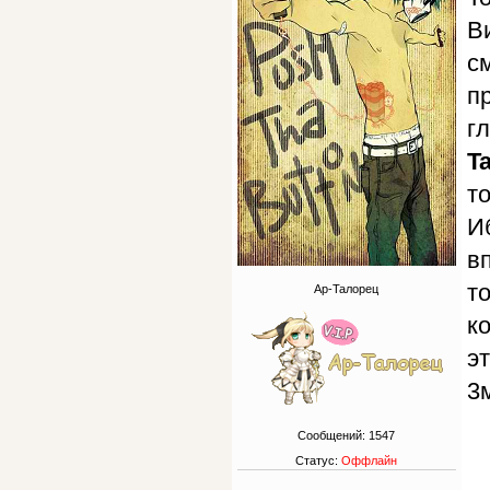
В
с
п
г
T
т
И
в
то
Ар-Талорец
к
э
3
Сообщений:
1547
Статус:
Оффлайн