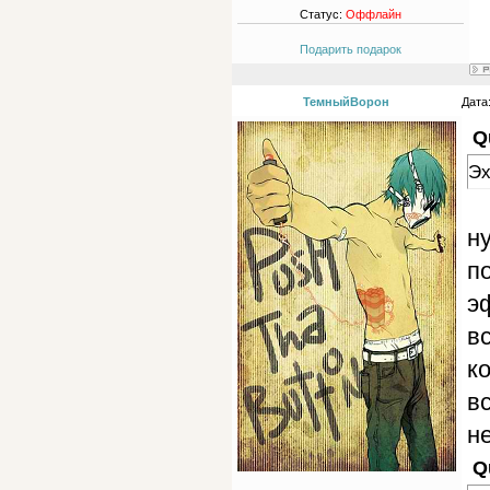
Статус:
Оффлайн
Подарить подарок
ТемныйВорон
Дата
Q
Эх
н
п
э
в
ко
в
не
Q