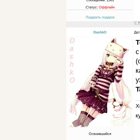
Сообщений:
1381
Статус:
Оффлайн
Подарить подарок
DashkO
Дат
Т
с
(
к
у
T
Х
к
Освоившийся