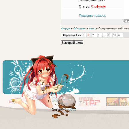
Статус:
Оффлайн
Подарить подарок
Форум
»
Общение
»
Кино
»
Современные отброс
1
Страница
1
из
10
2
3
…
9
10
»
Хостинг от
uCoz