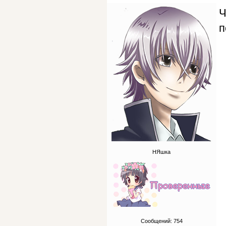
Ч
п
НЯшка
Сообщений:
754