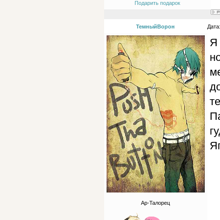
Подарить подарок
ТемныйВорон
Дата
Я
н
м
д
те
П
г
Я
Ар-Талорец