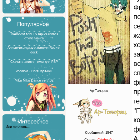
Ф
п
с
Подборка книг по рисованию в
ж
стиле манга
х
Аниме-иконки для панели Rocket
dock
за
Скачать аниме темы для PSP
во
Vocaloid - Hatsune Miku
с
Miku Miku Dance ver7.02
ф
пр
Ар-Талорец
ге
"
к
Или не очень...
ф
Сообщений:
1547
А
Статус:
Оффлайн