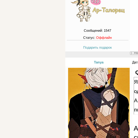
Сообщений:
1547
Статус:
Оффлайн
Подарить подарок
Tanya
Дат
Я
о
А
п
А
с