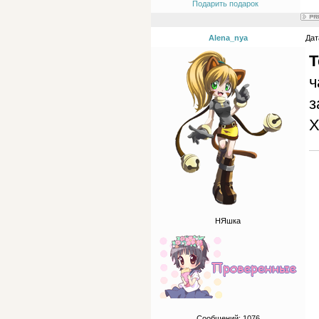
Подарить подарок
Alena_nya
Дат
Т
ч
з
НЯшка
Сообщений:
1076