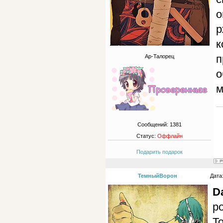
о
р
к
п
Ар-Талорец
о
м
Сообщений:
1381
Статус:
Оффлайн
Подарить подарок
ТемныйВорон
Дата
D
р
Т