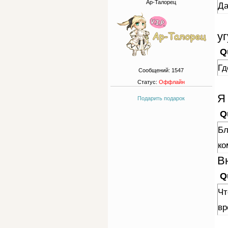
Ар-Талорец
Да
уг
Q
Гд
Сообщений:
1547
Статус:
Оффлайн
Я
Подарить подарок
Q
Бл
ко
В
Q
Чт
вр