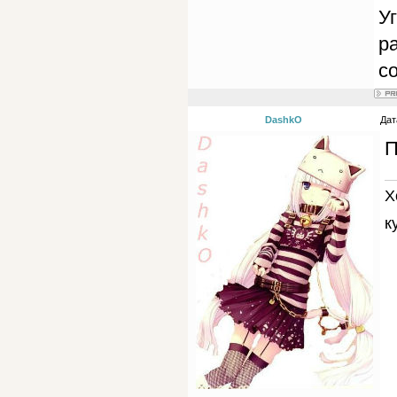
Уг
р
со
DashkO
Дат
П
Х
к