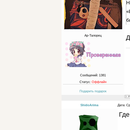
Н
«
б
Ар-Талорец
Д
Сообщений:
1381
Статус:
Оффлайн
Подарить подарок
ShidoArima
Дата: С
Где