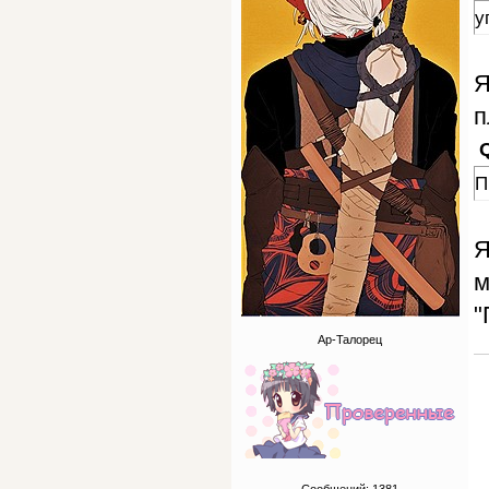
у
Я
п
П
Я
м
"
Ар-Талорец