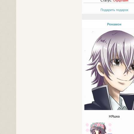
Статус:
Оффлайн
Подарить подарок
Ренамон
НЯшка