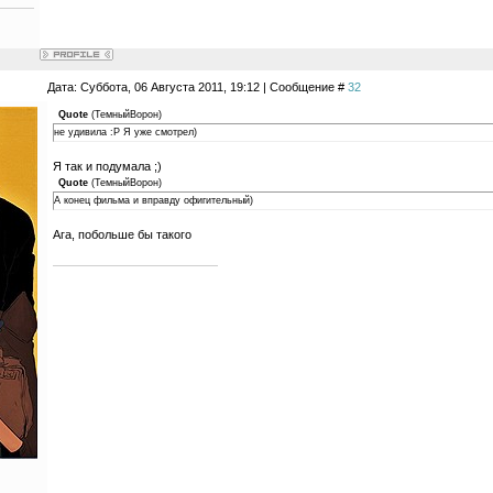
Дата: Суббота, 06 Августа 2011, 19:12 | Сообщение #
32
Quote
(
ТемныйВорон
)
не удивила :P Я уже смотрел)
Я так и подумала ;)
Quote
(
ТемныйВорон
)
А конец фильма и вправду офигительный)
Ага, побольше бы такого