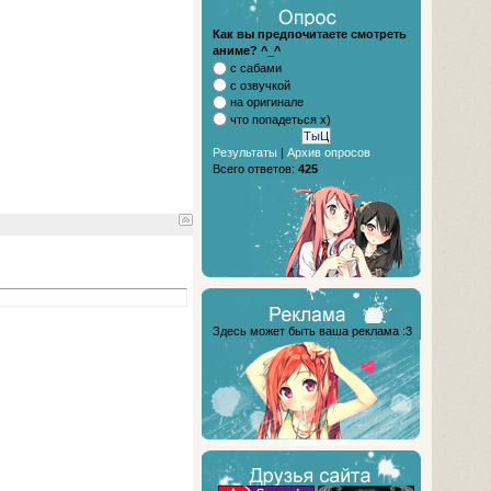
Как вы предпочитаете смотреть
аниме? ^_^
с сабами
с озвучкой
на оригинале
что попадеться х)
Результаты
|
Архив опросов
Всего ответов:
425
Здесь может быть ваша реклама :3