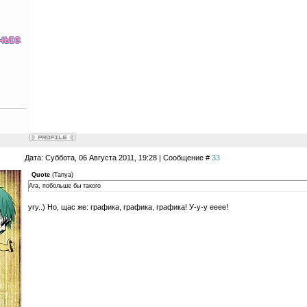
Дата: Суббота, 06 Августа 2011, 19:28 | Сообщение #
33
Quote
(
Tanya
)
Ага, побольше бы такого
угу..) Но, щас же: графика, графика, графика! У-у-у ееее!