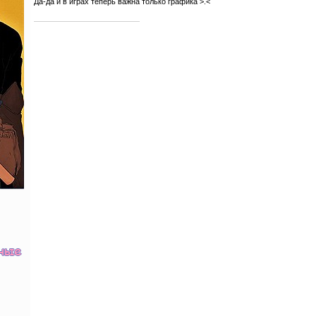
Да-да и в играх теперь важна только графика >.<