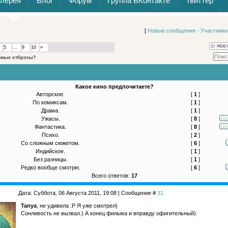
алерея
Блог
Форум
Группа ВКонтакте
Твиттер
[
Новые сообщения
·
Участники
5
…
9
10
»
нные отбросы?
Какое кино предпочитаете?
Авторское.
[
1
]
По комиксам.
[
1
]
Драма.
[
1
]
Ужасы.
[
8
]
Фантастика.
[
8
]
Психо.
[
2
]
Со сложным сюжетом.
[
6
]
Индийское.
[
1
]
Без разницы.
[
1
]
Редко вообще смотрю.
[
6
]
Всего ответов:
17
Дата: Суббота, 06 Августа 2011, 19:08 | Сообщение #
31
Tanya
, не удивила :P Я уже смотрел)
Сонливость не вызвал.) А конец фильма и вправду офигительный)