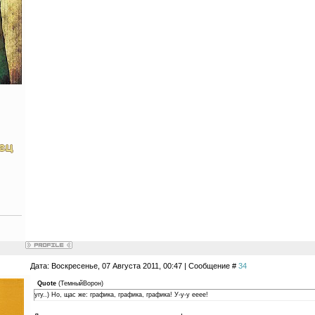
Дата: Воскресенье, 07 Августа 2011, 00:47 | Сообщение #
34
Quote
(
ТемныйВорон
)
угу..) Но, щас же: графика, графика, графика! У-у-у ееее!