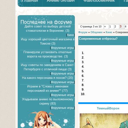
Главная
Аниме онлайн
Файлообменник
Г
Дайте совет по выбору детской
3
Страница
3
из
10
«
1
2
4
стоматологии в Воронеже. (3)
Форум
»
Общение
»
Кино
»
Совреме
[
Кино
]
Современные отбросы?
Ищу хороший цветочный магазина в
Томске (3)
[
Форумные игры
]
Планируем установить откатные
1
.
ворота на производстве. (3)
2
.
[
Форумные игры
]
3
.
Ищу советы по заведениям в Санкт-
4
.
Петербурге с отличной пицце (3)
5
.
[
Форумные игры
]
6
.
На какого персонажа я похож? (20)
7
.
[
Форумные игры
]
8
.
Играем в "Слова с именами
9
.
персонажей из аниме"" (77)
10
.
[
Форумные игры
]
Угадываем аниме по выложенному
скрину (83)
[
Форумные игры
]
ТемныйВорон