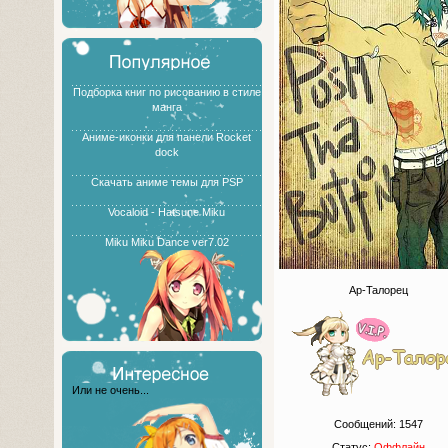
Подборка книг по рисованию в стиле
манга
Аниме-иконки для панели Rocket
dock
Скачать аниме темы для PSP
Vocaloid - Hatsune Miku
Miku Miku Dance ver7.02
Ар-Талорец
Или не очень...
Сообщений:
1547
Статус:
Оффлайн