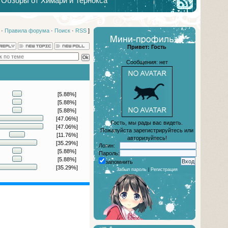
Обзоры от Химари и Тернокса
·
Правила форума
·
Поиск
·
RSS
]
Привет: Гость
Сообщения: нет
[5.88%]
[5.88%]
[5.88%]
[47.06%]
Гость, мы рады вас видеть.
[47.06%]
Пожалуйста зарегистрируйтесь или
[11.76%]
авторизуйтесь!
[35.29%]
Логин:
[5.88%]
Пароль:
[5.88%]
запомнить
[35.29%]
Забыл пароль
|
Регистрация