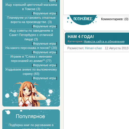
[
Кино
]
Ищу хороший цветочный магазина
в Томске (3)
[
Форумные игры
]
Планируем установить откатные
Комментариев: (0)
ворота на производстве. (3)
[
Форумные игры
]
Ищу советы по заведениям в
Санкт-Петербурге с отличной
НАМ 4 ГОДА!
пицце (3)
Категория:
Новости сайта и обновления
[
Форумные игры
]
На какого персонажа я похож? (20)
Разместил:
Himari-chan
12 Августа 2013
[
Форумные игры
]
Играем в "Слова с именами
персонажей из аниме"" (77)
[
Форумные игры
]
Угадываем аниме по выложенному
скрину (83)
[
Форумные игры
]
Подборка книг по рисованию в