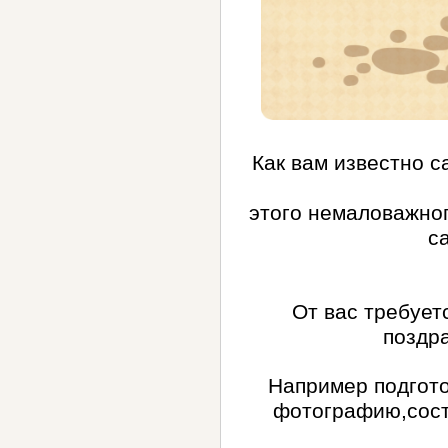
Как вам известно с
этого немаловажног
с
От вас требует
поздр
Например подгото
фотографию,сост