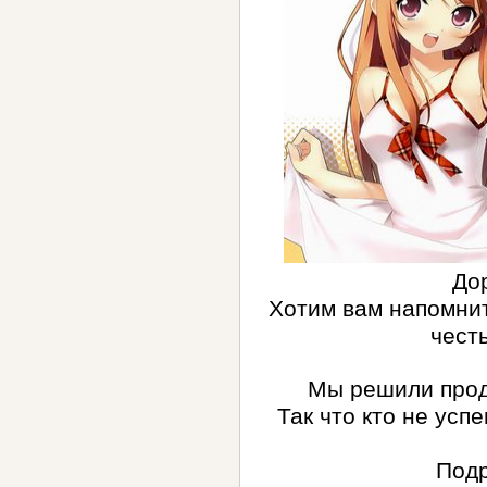
До
Хотим вам напомнит
чест
Мы решили продл
Так что кто не усп
Подр