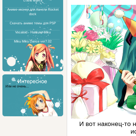
стиле манга
Аниме-иконки для панели Rocket
dock
Скачать аниме темы для PSP
Vocaloid - Hatsune Miku
Miku Miku Dance ver7.02
Или не очень...
И вот наконец-то 
и