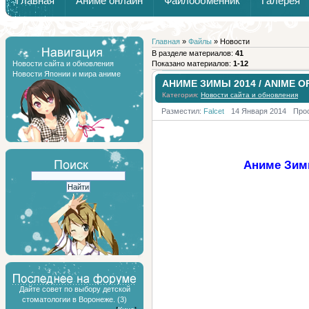
Главная
Аниме онлайн
Файлообменник
Галерея
Обзоры от Химари и Тернокса
Главная
»
Файлы
» Новости
В разделе материалов
:
41
Новости сайта и обновления
Показано материалов
:
1-12
Новости Японии и мира аниме
АНИМЕ ЗИМЫ 2014 / ANIME O
Категория:
Новости сайта и обновления
Разместил:
Falcet
14 Января 2014
Про
Аниме Зимы
Дайте совет по выбору детской
стоматологии в Воронеже. (3)