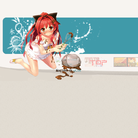
Хостинг от
uCoz