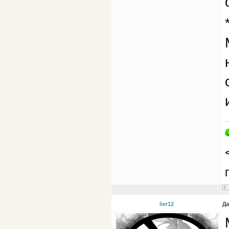
lier12
Да