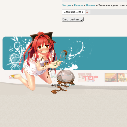
Форум
»
Разное
»
Япония
»
Японская кухня: ониг
1
Страница
1
из
1
Хостинг от
uCoz