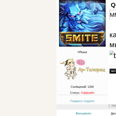
Q
ММ
к
м
НЯшка
Сообщений:
1200
Статус:
Оффлайн
Подарить подарок
Bernadotte
Дат