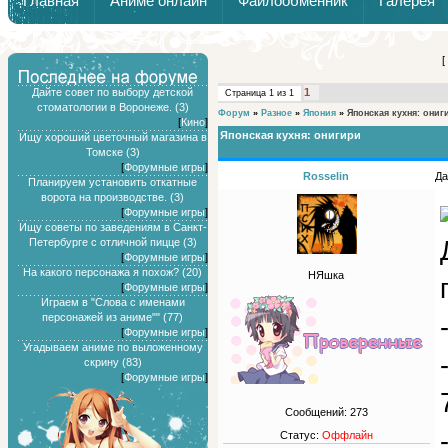
Главная
Аниме онлайн
Файлообменник
Галерея
Обзоры от Химари и Тернокса
[
Дайте совет по выбору детской
1
Страница
1
из
1
стоматологии в Воронеже. (3)
Форум
»
Разное
»
Япония
»
Японская кухня: ониг
[
Кино
]
Японская кухня: онигири
Ищу хороший цветочный магазина в
Томске (3)
[
Форумные игры
]
Rosselin
Да
Планируем установить откатные
ворота на производстве. (3)
[
Форумные игры
]
Ищу советы по заведениям в Санкт-
Петербурге с отличной пицце (3)
[
Форумные игры
]
На какого персонажа я похож? (20)
НЯшка
[
Форумные игры
]
Играем в "Слова с именами
персонажей из аниме"" (77)
[
Форумные игры
]
Угадываем аниме по выложенному
скрину (83)
[
Форумные игры
]
Сообщений:
273
Статус:
Оффлайн