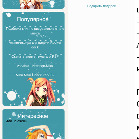
Подарить подарок
Подборка книг по рисованию в стиле
манга
Аниме-иконки для панели Rocket
dock
Скачать аниме темы для PSP
Vocaloid - Hatsune Miku
Miku Miku Dance ver7.02
Или не очень...