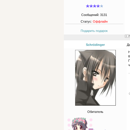
Сообщений:
3131
Статус:
Оффлайн
Подарить подарок
Schrödinger
Да
Н
К
П
ч
Обитатель