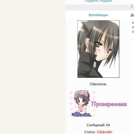
Подарить подарок
Schrödinger
Да
с
с
с
Обитатель
Сообщений:
64
Статус:
Оффлайн