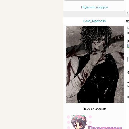
Подарить подарок
Lord_Madness
Да
H
н
Р
с
.
б
х
м
В
Псих со стажем