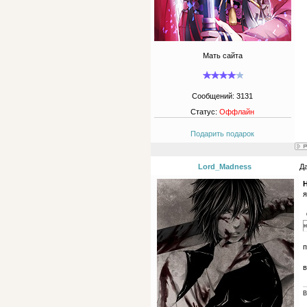
Мать сайта
Сообщений:
3131
Статус:
Оффлайн
Подарить подарок
Lord_Madness
Да
H
я
н
п
в
В