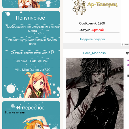
Сообщений:
1200
Подборка книг по рисованию в стиле
Статус:
Оффлайн
манга
Подарить подарок
Аниме-иконки для панели Rocket
dock
Скачать аниме темы для PSP
Lord_Madness
Да
н
Vocaloid - Hatsune Miku
е
Miku Miku Dance ver7.02
В
Или не очень...