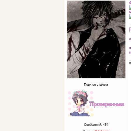
б
м
Р
с
п
(
В
Псих со стажем
Сообщений:
454