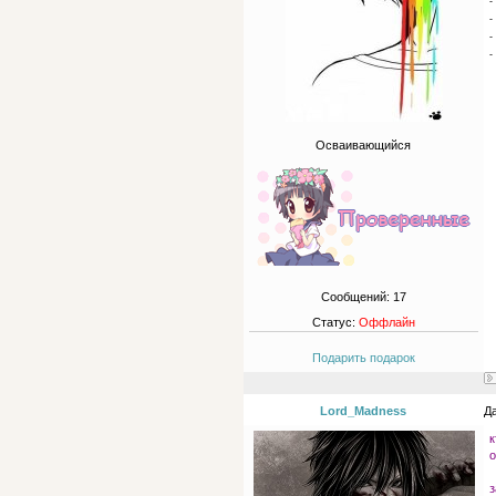
-
-
-
-
Осваивающийся
Сообщений:
17
Статус:
Оффлайн
Подарить подарок
Lord_Madness
Да
к
о
з