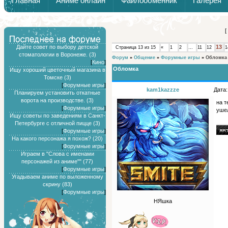
Главная
Аниме онлайн
Файлообменник
Галерея
Обзоры от Химари и Тернокса
[
Дайте совет по выбору детской
13
Страница
13
из
15
«
1
2
…
11
12
1
стоматологии в Воронеже. (3)
Форум
»
Общение
»
Форумные игры
»
Обломка
[
Кино
]
Обломка
Ищу хороший цветочный магазина в
Томске (3)
[
Форумные игры
]
kam1kazzze
Дата:
Планируем установить откатные
ворота на производстве. (3)
на т
[
Форумные игры
]
ушел
Ищу советы по заведениям в Санкт-
Петербурге с отличной пицце (3)
[
Форумные игры
]
На какого персонажа я похож? (20)
[
Форумные игры
]
Играем в "Слова с именами
персонажей из аниме"" (77)
[
Форумные игры
]
Угадываем аниме по выложенному
скрину (83)
[
Форумные игры
]
НЯшка