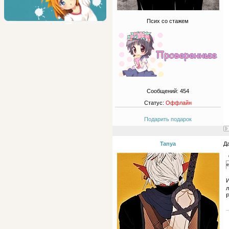
Псих со стажем
Сообщений:
454
Статус:
Оффлайн
Подарить подарок
Tanya
Да
е
И
л
Р