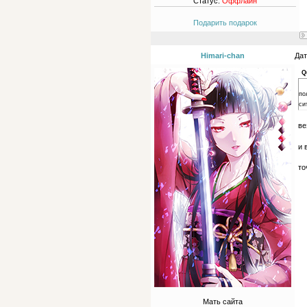
Статус:
Оффлайн
Подарить подарок
Himari-chan
Дат
Q
по
си
ве
и 
то
Мать сайта