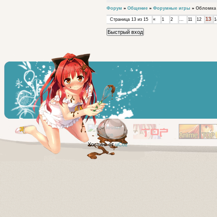
Форум
»
Общение
»
Форумные игры
»
Обломка
13
Страница
13
из
15
«
1
2
…
11
12
1
Хостинг от
uCoz