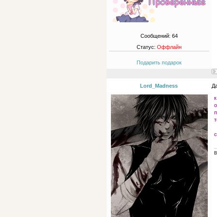
Сообщений:
64
Статус:
Оффлайн
Подарить подарок
Lord_Madness
Да
к
о
п
т
с
В