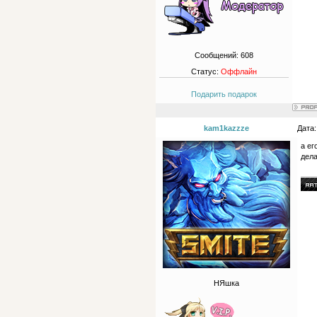
Сообщений:
608
Статус:
Оффлайн
Подарить подарок
kam1kazzze
Дата:
а ег
дела
НЯшка