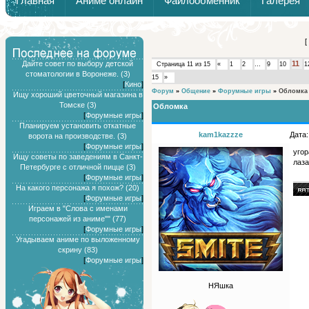
Главная
Аниме онлайн
Файлообменник
Галерея
Обзоры от Химари и Тернокса
[
Дайте совет по выбору детской
11
Страница
11
из
15
«
1
2
…
9
10
1
стоматологии в Воронеже. (3)
15
»
[
Кино
]
Форум
»
Общение
»
Форумные игры
»
Обломка
Ищу хороший цветочный магазина в
Томске (3)
Обломка
[
Форумные игры
]
Планируем установить откатные
kam1kazzze
Дата:
ворота на производстве. (3)
[
Форумные игры
]
уго
Ищу советы по заведениям в Санкт-
лаза
Петербурге с отличной пицце (3)
[
Форумные игры
]
На какого персонажа я похож? (20)
[
Форумные игры
]
Играем в "Слова с именами
персонажей из аниме"" (77)
[
Форумные игры
]
Угадываем аниме по выложенному
скрину (83)
[
Форумные игры
]
НЯшка