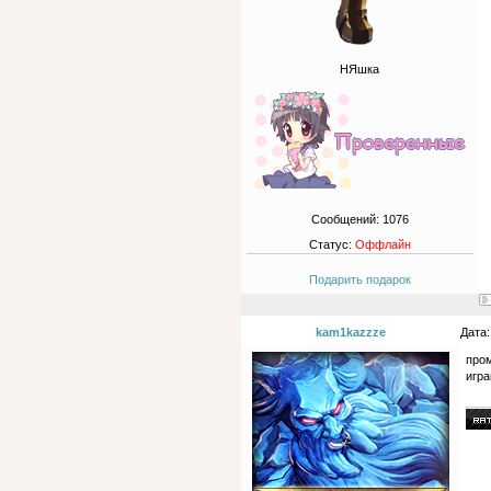
НЯшка
Сообщений:
1076
Статус:
Оффлайн
Подарить подарок
kam1kazzze
Дата:
про
игра