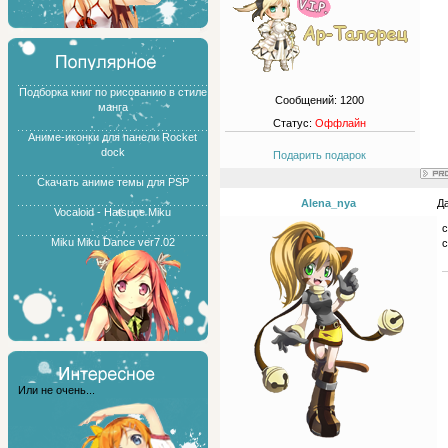
Подборка книг по рисованию в стиле
Сообщений:
1200
манга
Статус:
Оффлайн
Аниме-иконки для панели Rocket
dock
Подарить подарок
Скачать аниме темы для PSP
Alena_nya
Да
Vocaloid - Hatsune Miku
с
Miku Miku Dance ver7.02
Или не очень...