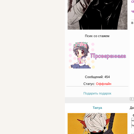
с
ч
В
Псих со стажем
Сообщений:
454
Статус:
Оффлайн
Подарить подарок
Tanya
Да
ч
т