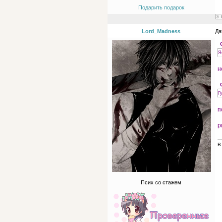
Подарить подарок
Lord_Madness
Да
Я
н
Г
п
р
В
Псих со стажем