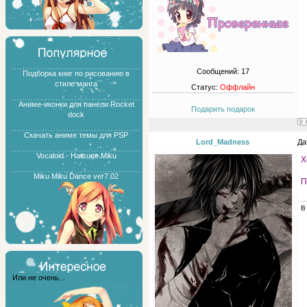
Сообщений:
17
Подборка книг по рисованию в
стиле манга
Статус:
Оффлайн
Аниме-иконки для панели Rocket
Подарить подарок
dock
Скачать аниме темы для PSP
Lord_Madness
Да
Vocaloid - Hatsune Miku
Х
Miku Miku Dance ver7.02
П
В
Или не очень...