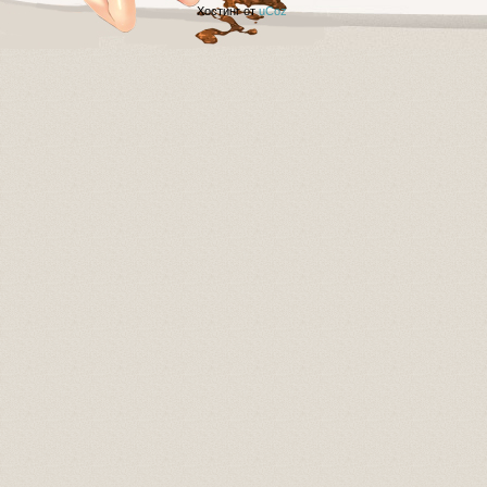
Хостинг от
uCoz