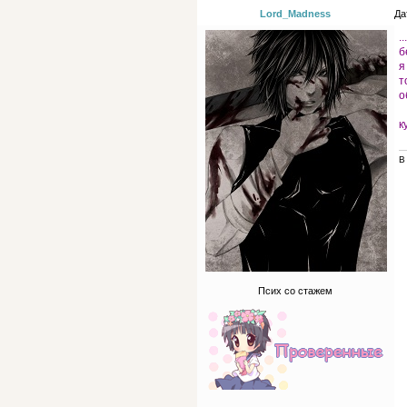
Lord_Madness
Да
.
б
я
т
о
к
В
Псих со стажем