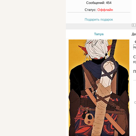
Сообщений:
454
Статус:
Оффлайн
Подарить подарок
Tanya
Да
к
С
г
П
С