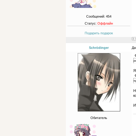
Сообщений:
454
Статус:
Оффлайн
Подарить подарок
Schrödinger
Да
р
Я
п
Н
к
И
Обитатель