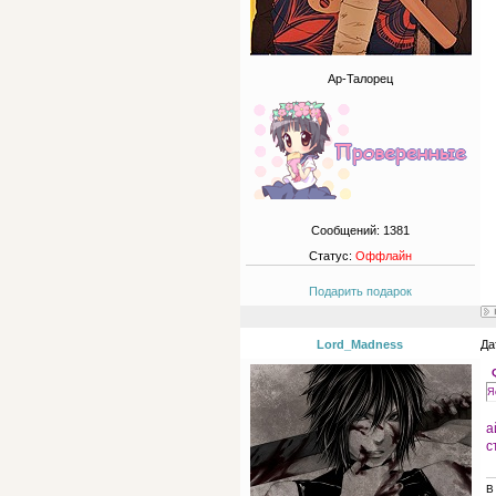
Ар-Талорец
Сообщений:
1381
Статус:
Оффлайн
Подарить подарок
Lord_Madness
Да
Я
а
с
В