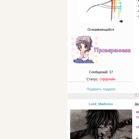
-
-
-
- 
Осваивающийся
Сообщений:
17
Статус:
Оффлайн
Подарить подарок
Lord_Madness
Да
в
с
с
В