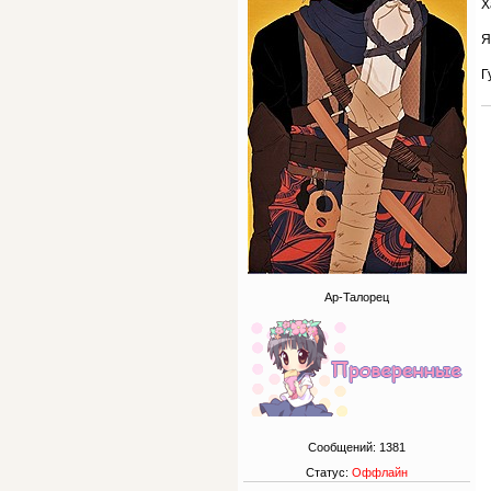
Х
Я
Г
Ар-Талорец
Сообщений:
1381
Статус:
Оффлайн