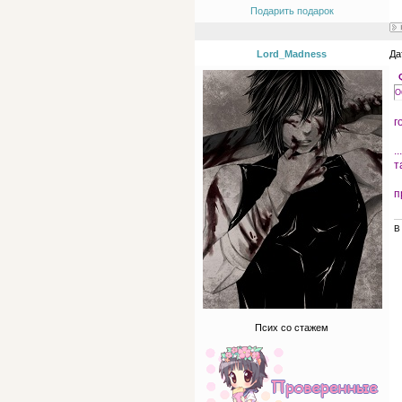
Подарить подарок
Lord_Madness
Да
О
г
.
т
п
В
Псих со стажем