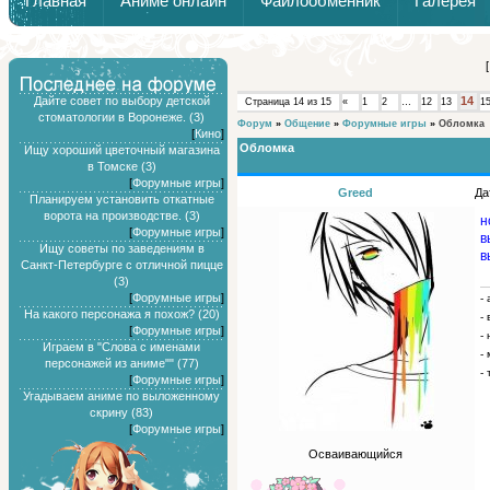
Главная
Аниме онлайн
Файлообменник
Галерея
Обзоры от Химари и Тернокса
Дайте совет по выбору детской
14
Страница
14
из
15
«
1
2
…
12
13
1
стоматологии в Воронеже. (3)
Форум
»
Общение
»
Форумные игры
»
Обломка
[
Кино
]
Обломка
Ищу хороший цветочный магазина
в Томске (3)
[
Форумные игры
]
Greed
Да
Планируем установить откатные
ворота на производстве. (3)
н
[
Форумные игры
]
в
Ищу советы по заведениям в
в
Санкт-Петербурге с отличной пицце
(3)
[
Форумные игры
]
-
На какого персонажа я похож? (20)
-
[
Форумные игры
]
-
Играем в "Слова с именами
-
персонажей из аниме"" (77)
- 
[
Форумные игры
]
Угадываем аниме по выложенному
скрину (83)
[
Форумные игры
]
Осваивающийся