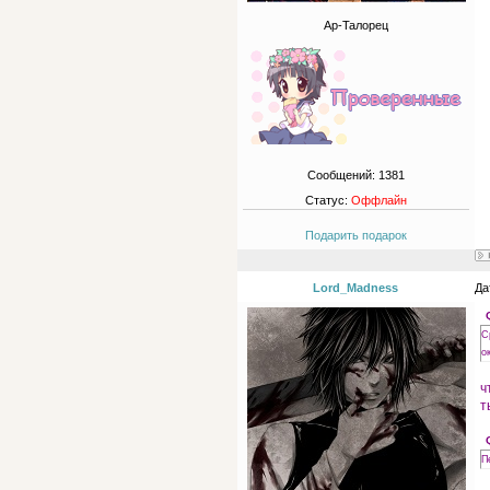
Ар-Талорец
Сообщений:
1381
Статус:
Оффлайн
Подарить подарок
Lord_Madness
Да
С
о
ч
т
П