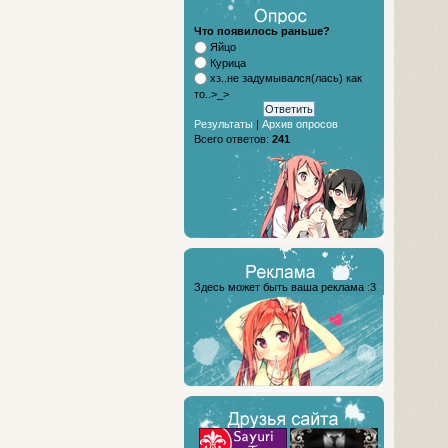
Что появилось раньше?
Яйцо
Курица
хз..не задумывался(лась) как
то..>_>
Результаты
|
Архив опросов
Всего ответов:
241
Здесь может быть ваша реклама :3