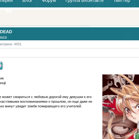
алерея
Блог
Форум
Группа ВКонтакте
Твиттер
 DEAD
анга
отрено: 4431
вик
ouji
не может смириться с любовью дорогой ему девушки к его
счастливыми воспоминаниями о прошлом, он еще даже не
ько минут увидит зомби пожирающего его учителей.