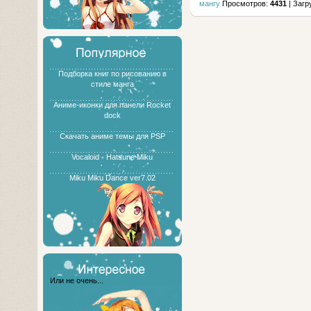
мангу
Просмотров:
4431
| Загр
Подборка книг по рисованию в
стиле манга
Аниме-иконки для панели Rocket
dock
Скачать аниме темы для PSP
Vocaloid - Hatsune Miku
Miku Miku Dance ver7.02
Или не очень...