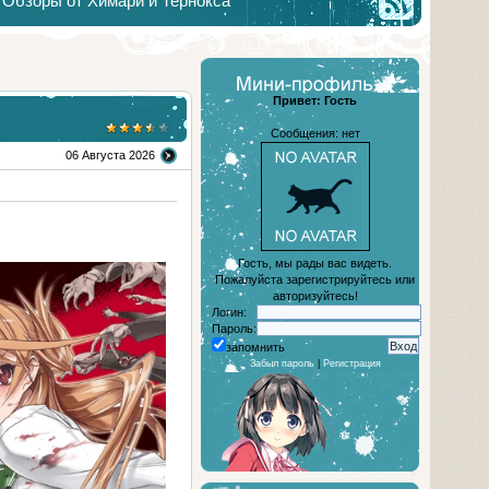
Обзоры от Химари и Тернокса
Привет: Гость
Сообщения: нет
06 Августа 2026
Гость, мы рады вас видеть.
Пожалуйста зарегистрируйтесь или
авторизуйтесь!
Логин:
Пароль:
запомнить
Забыл пароль
|
Регистрация