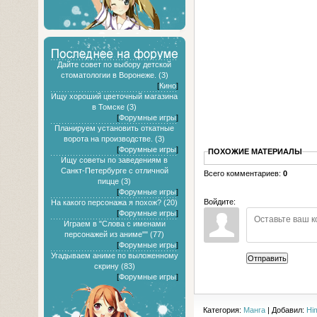
Дайте совет по выбору детской
стоматологии в Воронеже. (3)
[
Кино
]
Ищу хороший цветочный магазина
в Томске (3)
[
Форумные игры
]
Планируем установить откатные
ворота на производстве. (3)
[
Форумные игры
]
ПОХОЖИЕ МАТЕРИАЛЫ
Ищу советы по заведениям в
Санкт-Петербурге с отличной
Всего комментариев:
0
пицце (3)
[
Форумные игры
]
Войдите:
На какого персонажа я похож? (20)
[
Форумные игры
]
Играем в "Слова с именами
персонажей из аниме"" (77)
[
Форумные игры
]
Угадываем аниме по выложенному
Отправить
скрину (83)
[
Форумные игры
]
Категория:
Манга
| Добавил:
Hi