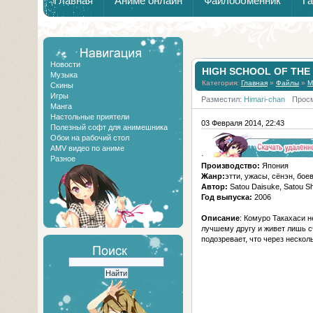
Главная
Аниме онлайн
Файлообменник
Г
Новости
HIGH SCHOOL OF THE
Музыка
Категория:
Главная
»
Файлы
»
М
Скины
Игры
Разместил:
Himari-chan
Просм
Манга
Настольные приятели
03 Февраля 2014, 22:43
Полезный софт для анимешника
Обои на рабочий стол
AMV видео по аниме
·
Разное
Производство:
Япония
Жанр:
этти, ужасы, сёнэн, бое
Автор:
Satou Daisuke, Satou Sh
Год выпуска:
2006
Описание
: Комуро Такахаси 
лучшему другу и живет лишь 
подозревает, что через нескол