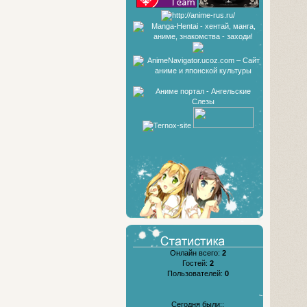
Онлайн всего:
2
Гостей:
2
Пользователей:
0
Сегодня были::