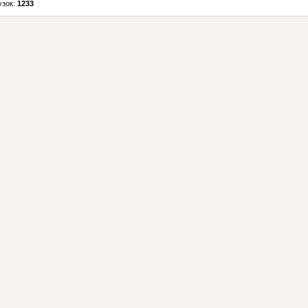
узок:
1233