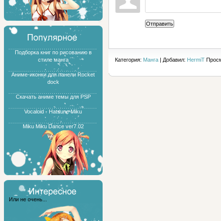
Отправить
Подборка книг по рисованию в
стиле манга
Категория:
Манга
| Добавил:
HermiT
Просм
Аниме-иконки для панели Rocket
dock
Скачать аниме темы для PSP
Vocaloid - Hatsune Miku
Miku Miku Dance ver7.02
Или не очень...