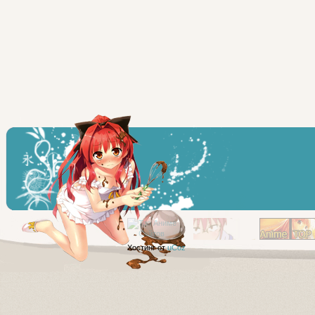
Хостинг от
uCoz