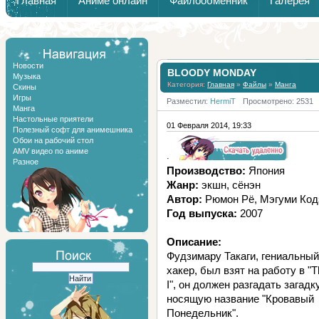
Главная
Аниме онлайн
Файлообменник
Галерея
Обзоры от Химари и Тернокса
Новости
BLOODY MONDAY
Музыка
Категория:
Главная
»
Файлы
»
Манга
Скины
Игры
Разместил:
HermiT
Просмотрено: 2531
Манга
Настольные приятели
01 Февраля 2014, 19:33
Полезный софт для анимешника
Обои на рабочий стол
AMV видео по аниме
·
Разное
Производство:
Япония
Жанр:
экшн, сёнэн
Автор:
Рюмон Рё, Мэгуми Код
Год выпуска:
2007
Описание:
Фудзимару Такаги, гениальный
хакер, был взят на работу в "Th
I", он должен разгадать загадку
носящую название "Кровавый
Понедельник".