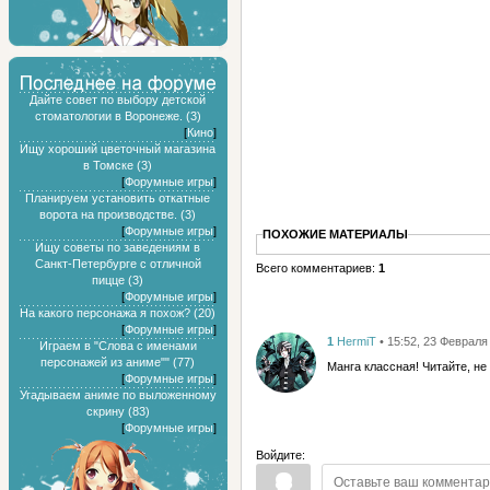
Дайте совет по выбору детской
стоматологии в Воронеже. (3)
[
Кино
]
Ищу хороший цветочный магазина
в Томске (3)
[
Форумные игры
]
Планируем установить откатные
ворота на производстве. (3)
[
Форумные игры
]
ПОХОЖИЕ МАТЕРИАЛЫ
Ищу советы по заведениям в
Санкт-Петербурге с отличной
Всего комментариев:
1
пицце (3)
[
Форумные игры
]
На какого персонажа я похож? (20)
[
Форумные игры
]
1
HermiT
• 15:52, 23 Февраля
Играем в "Слова с именами
персонажей из аниме"" (77)
Манга классная! Читайте, не
[
Форумные игры
]
Угадываем аниме по выложенному
скрину (83)
[
Форумные игры
]
Войдите: