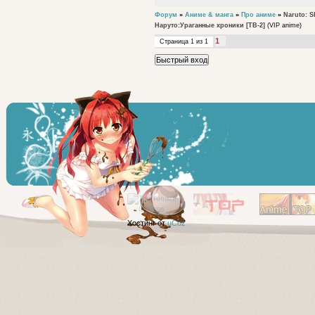
Форум
»
Аниме & манга
»
Про аниме
»
Naruto: 
Наруто:Ураганные хроники [ТВ-2]
(VIP anime)
1
Страница
1
из
1
Хостинг от
uCoz