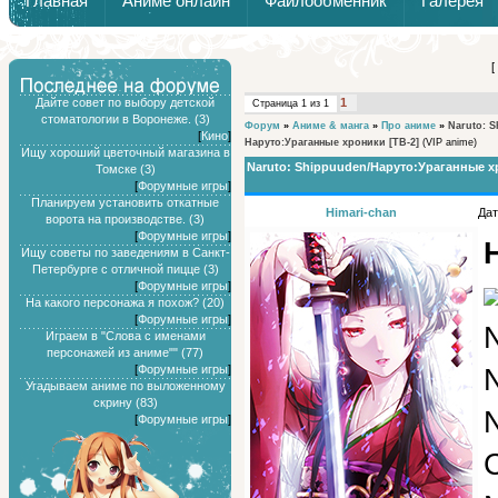
Главная
Аниме онлайн
Файлообменник
Галерея
Обзоры от Химари и Тернокса
[
Дайте совет по выбору детской
1
Страница
1
из
1
стоматологии в Воронеже. (3)
Форум
»
Аниме & манга
»
Про аниме
»
Naruto: 
[
Кино
]
Наруто:Ураганные хроники [ТВ-2]
(VIP anime)
Ищу хороший цветочный магазина в
Naruto: Shippuuden/Наруто:Ураганные х
Томске (3)
[
Форумные игры
]
Планируем установить откатные
Himari-chan
Дат
ворота на производстве. (3)
[
Форумные игры
]
Ищу советы по заведениям в Санкт-
Петербурге с отличной пицце (3)
[
Форумные игры
]
На какого персонажа я похож? (20)
[
Форумные игры
]
Играем в "Слова с именами
персонажей из аниме"" (77)
[
Форумные игры
]
Угадываем аниме по выложенному
скрину (83)
N
[
Форумные игры
]
C