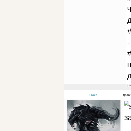
ч
ш
Ника
Дата:
з