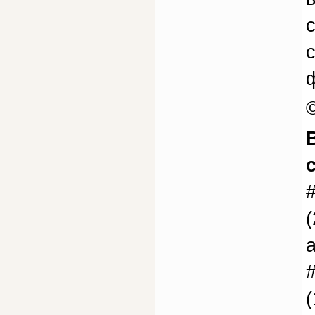
©
(
(