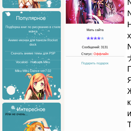
Подборка книг по рисованию в стиле
Мать сайта
манга
Аниме-иконки для панели Rocket
dock
Сообщений:
3131
Скачать аниме темы для PSP
Статус:
Оффлайн
Vocaloid - Hatsune Miku
Подарить подарок
Miku Miku Dance ver7.02
Или не очень...
Т