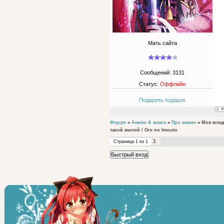
Мать сайта
Сообщений:
3131
Статус:
Оффлайн
Подарить подарок
Форум
»
Аниме & манга
»
Про аниме
»
Моя млад
такой милой / Ore no Imouto
1
Страница
1
из
1