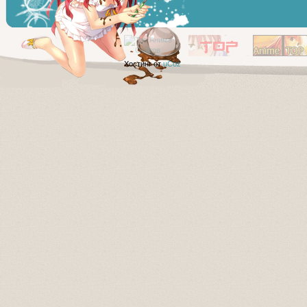
Хостинг от
uCoz