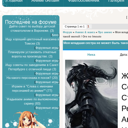
Главная
Аниме онлайн
Файлообменник
Галерея
Обзоры от Химари и Тернокса
[
Дайте совет по выбору детской
1
Страница
1
из
1
стоматологии в Воронеже. (3)
Форум
»
Аниме & манга
»
Про аниме
»
Моя млад
[
Кино
]
такой милой / Ore no Imouto
Ищу хороший цветочный магазина в
Моя младшая сестра не может быть такой
Томске (3)
[
Форумные игры
]
Планируем установить откатные
Ника
Дата:
ворота на производстве. (3)
[
Форумные игры
]
Ищу советы по заведениям в Санкт-
Петербурге с отличной пицце (3)
Ж
[
Форумные игры
]
На какого персонажа я похож? (20)
[
Форумные игры
]
С
Играем в "Слова с именами
персонажей из аниме"" (77)
[
Форумные игры
]
С
Угадываем аниме по выложенному
скрину (83)
Р
[
Форумные игры
]
А