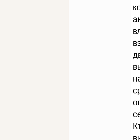
к
а
в
в
д
в
н
с
о
с
К
в