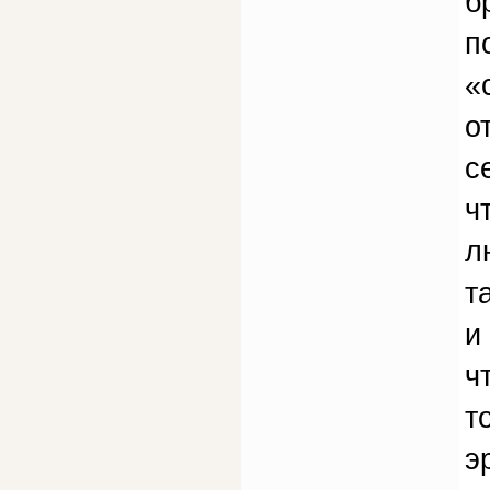
б
п
«
о
с
ч
л
т
и
ч
т
э