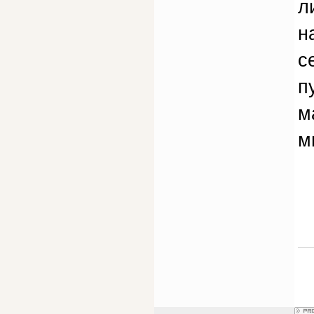
л
н
с
п
м
м