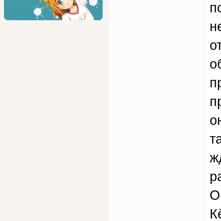
п
н
о
о
п
п
о
т
ж
р
О
К