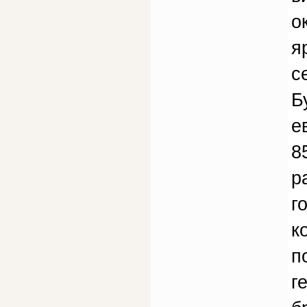
о
я
с
Б
е
8
р
г
к
п
г