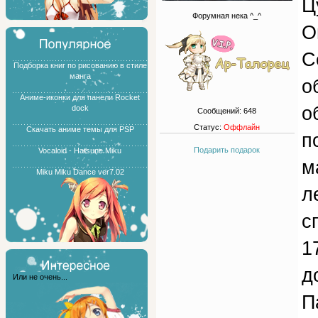
Ц
Форумная нека ^_^
О
С
Подборка книг по рисованию в стиле
манга
о
Аниме-иконки для панели Rocket
о
dock
Сообщений:
648
Статус:
Оффлайн
Скачать аниме темы для PSP
п
Подарить подарок
Vocaloid - Hatsune Miku
м
Miku Miku Dance ver7.02
л
с
1
д
Или не очень...
П