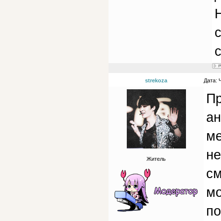
с
strekoza
Дата: 
Пр
ан
ме
не
Житель
см
мо
по