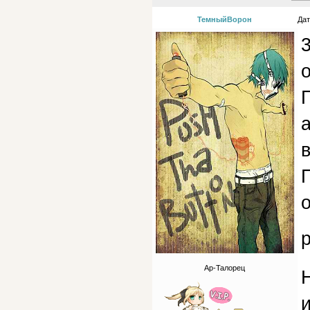
ТемныйВорон
Дат
о
а
в
о
Ар-Талорец
Н