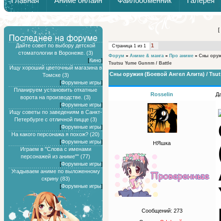
Главная
Аниме онлайн
Файлообменник
Галерея
Обзоры от Химари и Тернокса
[
Дайте совет по выбору детской
1
Страница
1
из
1
стоматологии в Воронеже. (3)
Форум
»
Аниме & манга
»
Про аниме
»
Сны оруж
[
Кино
]
Tsutsu Yume Gunnm / Battle
Ищу хороший цветочный магазина в
Сны оружия (Боевой Ангел Алита) / Tsut
Томске (3)
[
Форумные игры
]
Планируем установить откатные
Rosselin
Да
ворота на производстве. (3)
[
Форумные игры
]
Ищу советы по заведениям в Санкт-
Петербурге с отличной пицце (3)
[
Форумные игры
]
На какого персонажа я похож? (20)
[
Форумные игры
]
НЯшка
Играем в "Слова с именами
персонажей из аниме"" (77)
[
Форумные игры
]
Угадываем аниме по выложенному
скрину (83)
[
Форумные игры
]
Сообщений:
273