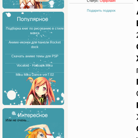
Статус:
Оффлайн
Подарить подарок
Подборка книг по рисованию в стиле
манга
Аниме-иконки для панели Rocket
dock
Скачать аниме темы для PSP
Vocaloid - Hatsune Miku
Miku Miku Dance ver7.02
Или не очень...