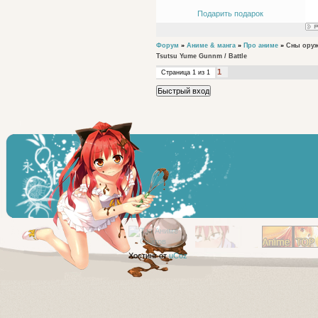
Подарить подарок
Форум
»
Аниме & манга
»
Про аниме
»
Сны оруж
Tsutsu Yume Gunnm / Battle
1
Страница
1
из
1
Хостинг от
uCoz