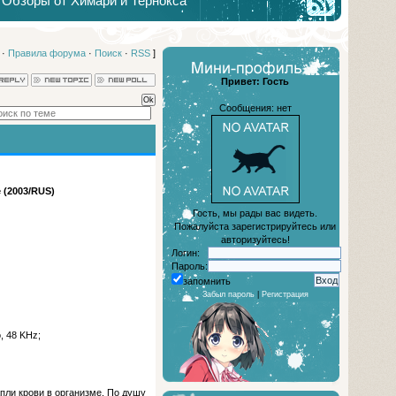
Обзоры от Химари и Тернокса
·
Правила форума
·
Поиск
·
RSS
]
Привет: Гость
Сообщения: нет
 (2003/RUS)
Гость, мы рады вас видеть.
Пожалуйста зарегистрируйтесь или
авторизуйтесь!
Логин:
Пароль:
запомнить
Забыл пароль
|
Регистрация
, 48 KHz;
апли крови в организме. По душу