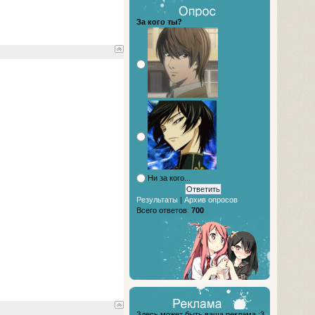
За кого ты?
Ни за кого...
Результаты
|
Архив опросов
Всего ответов:
700
Здесь может быть ваша реклама :3