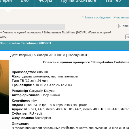
алерея
Блог
Форум
Группа ВКонтакте
Твиттер
[
Новые сообщения
·
Участники
»
Повесть о лунной принцессе / Shingetsutan Tsukihime (2003/RU
(Повесть о лунной
03/RU)
Shingetsutan Tsukihime (2003/RU
Дата: Вторник, 05 Января 2010, 00:58 | Сообщение #
1
Повесть о лунной принцессе / Shingetsutan Tsukihime
Производство:
Япония
Жанр:
драма, романтика, мистика, вампиры
Тип:
ТВ (12 эп.), 24 мин.
Трансляция:
c 10.10.2003 по 26.12.2003
Режиссёр:
Сакураби Кацуси
Автор оригинала:
Насу Киноко
Контейнер:
mkv
Видео:
x.264, 23.98 fps, 1500 kbps, 848 x 480 pixels
Аудио:
RU - VO, AAC, stereo, 48 KHz; JP - AAC, stereo, 48 KHz; EN - AAC, stereo
Субтитры:
RU - soft
Озвучивание:
SilentSpider
Описание:
В городе происходят загадочные убийства, у жертв две дырочки на шее и ни к