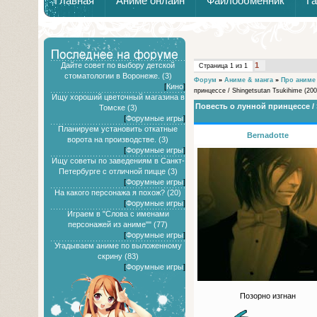
Главная
Аниме онлайн
Файлообменник
Г
Дайте совет по выбору детской
1
Страница
1
из
1
стоматологии в Воронеже. (3)
Форум
»
Аниме & манга
»
Про аниме
[
Кино
]
принцессе / Shingetsutan Tsukihime (20
Ищу хороший цветочный магазина в
Повесть о лунной принцессе / 
Томске (3)
[
Форумные игры
]
Планируем установить откатные
Bernadotte
ворота на производстве. (3)
[
Форумные игры
]
Ищу советы по заведениям в Санкт-
Петербурге с отличной пицце (3)
[
Форумные игры
]
На какого персонажа я похож? (20)
[
Форумные игры
]
Играем в "Слова с именами
персонажей из аниме"" (77)
[
Форумные игры
]
Угадываем аниме по выложенному
скрину (83)
[
Форумные игры
]
Позорно изгнан