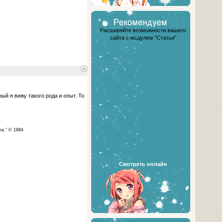
Расширяйте возможности вашего
сайта с модулем "Статьи"
ый я вижу такого рода и опыт. То
па." © 1984
Смотреть онлайн