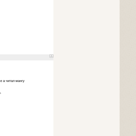
е а читал мангу
^