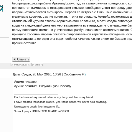
беспредельщика прибыла Арквейд Брюнстад, та самая лунная принцесса, о кот
не является вампиром в стокеровском смысле, свободно гуляет по городу днем,
напрочь отказывается пить кровь. Первая ее встреча с Сики Тоно окончилась 
меленькие кусочки, сам не понимая, что на него нашло. Арквейд оклемалась д
стоило бы ей идти по стопам Абрахама фон Хеллсинга, а вот незадачливого уб
когда на следующий день его жертва развеяла все надежды, что вчерашнее бы
всему попросила помочь в уничтожении разбушевавшихся сомплеменников. С
принципе хороший парень отказать очаровательной кареглазой блондинке, осо
отягчающими, а сегодня она сидит себе на качелях как ни в чем не бывало и 
происшествия?
Дата: Среда, 26 Мая 2010, 13:26 | Сообщение #
2
Аниме никакое.
лучше почитать Визуальную Новеллу.
I'm the bone of my sword, steel is my body and fire is my blood.
I have created thousands blades, yet, those hands will never hold anything.
Unknown to death, Nor known to life.
So as I pray - UNLIMITED BLADE WORKS!