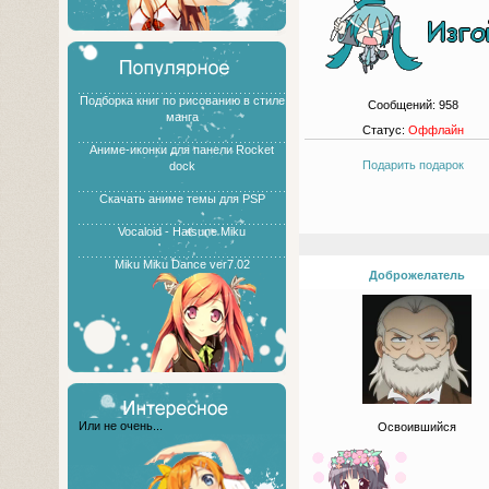
Подборка книг по рисованию в стиле
Сообщений:
958
манга
Статус:
Оффлайн
Аниме-иконки для панели Rocket
Подарить подарок
dock
Скачать аниме темы для PSP
Vocaloid - Hatsune Miku
Miku Miku Dance ver7.02
Доброжелатель
Или не очень...
Освоившийся