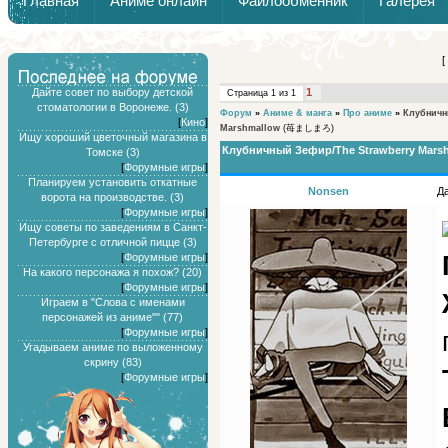
Главная
Аниме онлайн
Файлообменник
Галерея
Обзоры от Химари и Тернокса
[
Дайте совет по выбору детской
1
Страница
1
из
1
стоматологии в Воронеже. (3)
Форум
»
Аниме & манга
»
Про аниме
»
Клубничн
[
Кино
]
Marshmallow
(苺ましまろ)
Ищу хороший цветочный магазина в
Клубничный Зефир/The Strawberry Mars
Томске (3)
[
Форумные игры
]
Планируем установить откатные
Nonsen
Да
ворота на производстве. (3)
[
Форумные игры
]
Ищу советы по заведениям в Санкт-
Петербурге с отличной пицце (3)
[
Форумные игры
]
На какого персонажа я похож? (20)
[
Форумные игры
]
Играем в "Слова с именами
персонажей из аниме"" (77)
[
Форумные игры
]
Угадываем аниме по выложенному
скрину (83)
[
Форумные игры
]