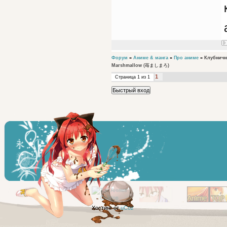
Форум
»
Аниме & манга
»
Про аниме
»
Клубничн
Marshmallow
(苺ましまろ)
1
Страница
1
из
1
Хостинг от
uCoz