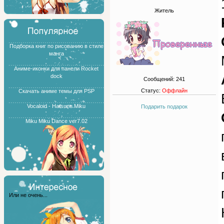
Житель
Подборка книг по рисованию в стиле
манга
Аниме-иконки для панели Rocket
dock
Сообщений:
241
Статус:
Оффлайн
Скачать аниме темы для PSP
Vocaloid - Hatsune Miku
Подарить подарок
Miku Miku Dance ver7.02
Или не очень...