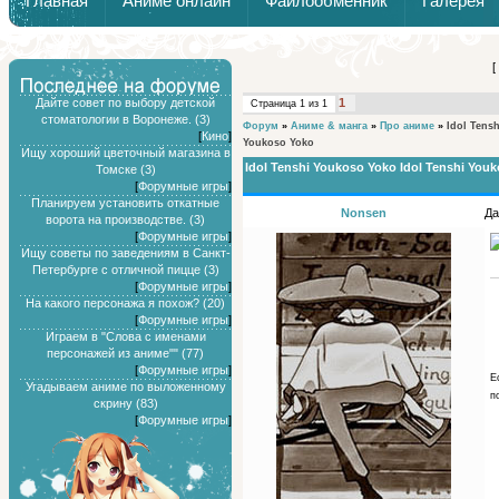
Главная
Аниме онлайн
Файлообменник
Галерея
Обзоры от Химари и Тернокса
[
Дайте совет по выбору детской
1
Страница
1
из
1
стоматологии в Воронеже. (3)
Форум
»
Аниме & манга
»
Про аниме
»
Idol Tens
[
Кино
]
Youkoso Yoko
Ищу хороший цветочный магазина в
Idol Tenshi Youkoso Yoko Idol Tenshi You
Томске (3)
[
Форумные игры
]
Планируем установить откатные
Nonsen
Да
ворота на производстве. (3)
[
Форумные игры
]
Ищу советы по заведениям в Санкт-
Петербурге с отличной пицце (3)
[
Форумные игры
]
На какого персонажа я похож? (20)
[
Форумные игры
]
Играем в "Слова с именами
персонажей из аниме"" (77)
[
Форумные игры
]
Е
Угадываем аниме по выложенному
п
скрину (83)
[
Форумные игры
]