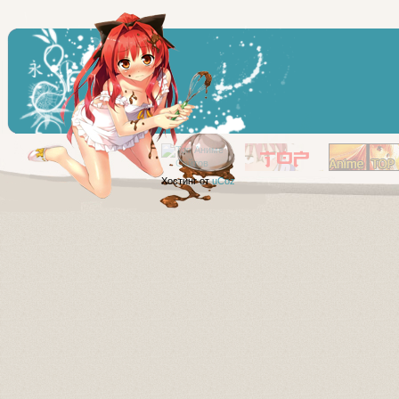
Хостинг от
uCoz