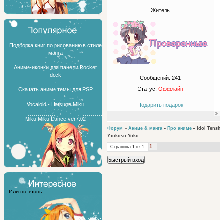
Житель
Подборка книг по рисованию в стиле
манга
Аниме-иконки для панели Rocket
dock
Сообщений:
241
Статус:
Оффлайн
Скачать аниме темы для PSP
Vocaloid - Hatsune Miku
Подарить подарок
Miku Miku Dance ver7.02
Форум
»
Аниме & манга
»
Про аниме
»
Idol Tens
Youkoso Yoko
1
Страница
1
из
1
Или не очень...