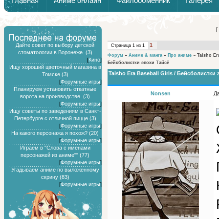
Главная
Аниме онлайн
Файлообменник
Галерея
Обзоры от Химари и Тернокса
[
Дайте совет по выбору детской
1
Страница
1
из
1
стоматологии в Воронеже. (3)
Форум
»
Аниме & манга
»
Про аниме
»
Taisho Era
[
Кино
]
Бейсболистки эпохи Тайсё
Ищу хороший цветочный магазина в
Taisho Era Baseball Girls / Бейсболистки
Томске (3)
[
Форумные игры
]
Планируем установить откатные
Nonsen
Да
ворота на производстве. (3)
[
Форумные игры
]
Ищу советы по заведениям в Санкт-
Петербурге с отличной пицце (3)
[
Форумные игры
]
На какого персонажа я похож? (20)
[
Форумные игры
]
Играем в "Слова с именами
персонажей из аниме"" (77)
[
Форумные игры
]
Угадываем аниме по выложенному
скрину (83)
[
Форумные игры
]