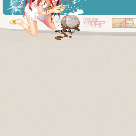
Хостинг от
uCoz