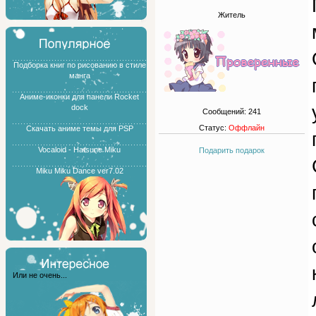
Житель
Подборка книг по рисованию в стиле
манга
Аниме-иконки для панели Rocket
dock
Сообщений:
241
Статус:
Оффлайн
Скачать аниме темы для PSP
Vocaloid - Hatsune Miku
Подарить подарок
Miku Miku Dance ver7.02
Или не очень...