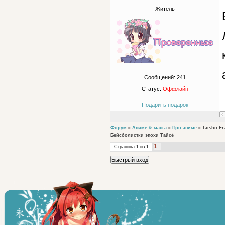
Житель
Сообщений:
241
Статус:
Оффлайн
Подарить подарок
Форум
»
Аниме & манга
»
Про аниме
»
Taisho Era
Бейсболистки эпохи Тайсё
1
Страница
1
из
1