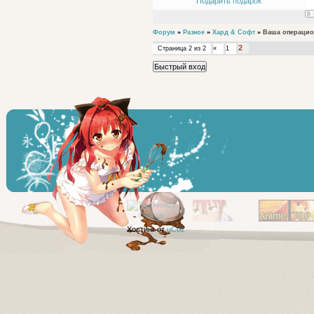
Подарить подарок
Форум
»
Разное
»
Хард & Софт
»
Ваша операцио
2
Страница
2
из
2
«
1
Хостинг от
uCoz