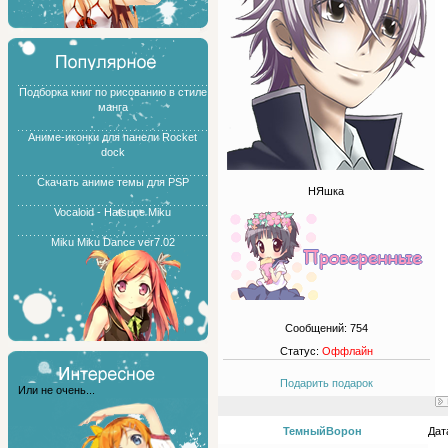
Подборка книг по рисованию в стиле
манга
Аниме-иконки для панели Rocket
dock
Скачать аниме темы для PSP
НЯшка
Vocaloid - Hatsune Miku
Miku Miku Dance ver7.02
Сообщений:
754
Статус:
Оффлайн
Подарить подарок
Или не очень...
ТемныйВорон
Дат