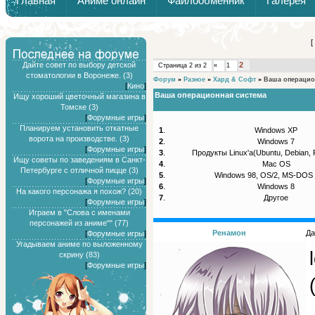
Главная
Аниме онлайн
Файлообменник
Галерея
Обзоры от Химари и Тернокса
[
Дайте совет по выбору детской
2
Страница
2
из
2
«
1
стоматологии в Воронеже. (3)
Форум
»
Разное
»
Хард & Софт
»
Ваша операцио
[
Кино
]
Ваша операционная система
Ищу хороший цветочный магазина в
Томске (3)
[
Форумные игры
]
Планируем установить откатные
1
.
Windows XP
ворота на производстве. (3)
2
.
Windows 7
[
Форумные игры
]
3
.
Продукты Linux'a(Ubuntu, Debian, F
Ищу советы по заведениям в Санкт-
4
.
Mac OS
Петербурге с отличной пицце (3)
5
.
Windows 98, OS/2, MS-DOS и
[
Форумные игры
]
6
.
Windows 8
На какого персонажа я похож? (20)
7
.
Другое
[
Форумные игры
]
Играем в "Слова с именами
персонажей из аниме"" (77)
Ренамон
Да
[
Форумные игры
]
Угадываем аниме по выложенному
скрину (83)
[
Форумные игры
]