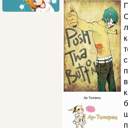
П
О
л
к
т
с
п
в
к
Ар-Талорец
б
ш
п