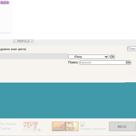
 думала знаю цвета)
Поиск: