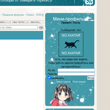
Обзоры от Химари и Тернокса
·
Правила форума
·
Поиск
·
RSS
]
Привет: Гость
Сообщения: нет
Гость, мы рады вас видеть.
Пожалуйста зарегистрируйтесь или
авторизуйтесь!
Логин:
Пароль:
запомнить
Забыл пароль
|
Регистрация