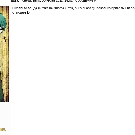
Дата: Понедельник, 06 Июня 2011, 14:02 | Сообщение #
4
Himari-chan
, да их там не много) Я так, вниз листал)Несколько прикольных сло
стандарт:D