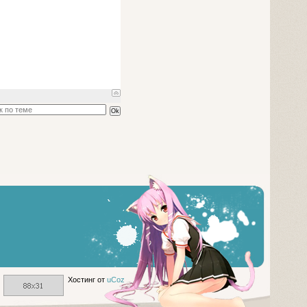
Хостинг от
uCoz