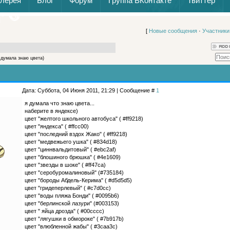
алерея
Блог
Форум
Группа ВКонтакте
Твиттер
[
Новые сообщения
·
Участники
 думала знаю цвета)
Дата: Суббота, 04 Июня 2011, 21:29 | Сообщение #
1
я думала что знаю цвета...
наберите в яндексе)
цвет "желтого школьного автобуса" ( #ff9218)
цвет "яндекса" ( #ffcc00)
цвет "последний вздох Жако" ( #ff9218)
цвет "медвежьего ушка" ( #834d18)
цвет "циннвальдитовый" ( #ebc2af)
цвет "блошиного брюшка" ( #4e1609)
цвет "звезды в шоке" ( #ff47ca)
цвет "серобуромалиновый" (#735184)
цвет "бороды Абдель-Керима" ( #d5d5d5)
цвет "гридеперлевый" ( #c7d0cc)
цвет "воды пляжа Бонди" ( #0095b6)
цвет "берлинской лазури" (#003153)
цвет " яйца дрозда" ( #00cccc)
цвет "лягушки в обмороке" ( #7b917b)
цвет "влюбленной жабы" ( #3caa3c)