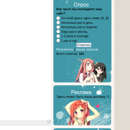
Как часто вы посещаете наш
сайт?
Это мой дом,я здесь живу @_@
Несколько раз в день.
Несколько раз в неделю.
Пару раз в месяц.
1-2 раза в полгода.
1 раз в год.
Результаты
|
Архив опросов
Всего ответов:
101
Здесь может быть ваша реклама :3