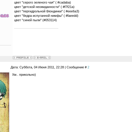
цвет "серого зеленого чая" ( #cadaba)
цвет "детской неожиданности" ( #f7f21a)
цвет "пергидрольной блондинки" ( #eee6a3)
цвет "бедра испуганной нимфы" ( #faeedd)
цвет "синей пыли" (#053114)
Дата: Суббота, 04 Июня 2011, 22:28 | Сообщение #
2
Хм.. прикольно)