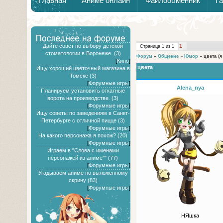
Главная
Аниме онлайн
Файлообменник
Г
Дайте совет по выбору детской
1
Страница
1
из
1
стоматологии в Воронеже. (3)
Форум
»
Общение
»
Юмор
»
цвета
(я
[
Кино
]
цвета
Ищу хороший цветочный магазина в
Томске (3)
[
Форумные игры
]
Alena_nya
Планируем установить откатные
ворота на производстве. (3)
[
Форумные игры
]
Ищу советы по заведениям в Санкт-
Петербурге с отличной пицце (3)
[
Форумные игры
]
На какого персонажа я похож? (20)
[
Форумные игры
]
Играем в "Слова с именами
персонажей из аниме"" (77)
[
Форумные игры
]
Угадываем аниме по выложенному
скрину (83)
[
Форумные игры
]
НЯшка