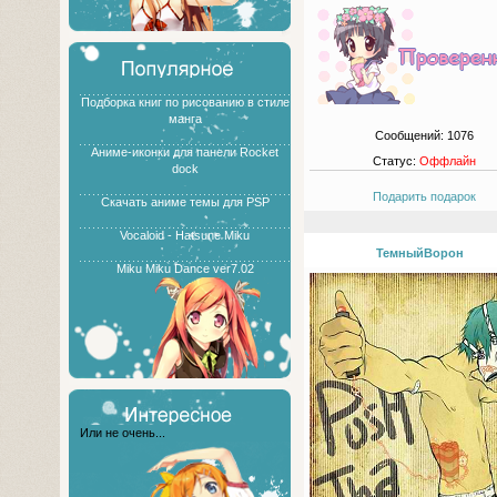
Подборка книг по рисованию в стиле
манга
Сообщений:
1076
Аниме-иконки для панели Rocket
Статус:
Оффлайн
dock
Подарить подарок
Скачать аниме темы для PSP
Vocaloid - Hatsune Miku
ТемныйВорон
Miku Miku Dance ver7.02
Или не очень...