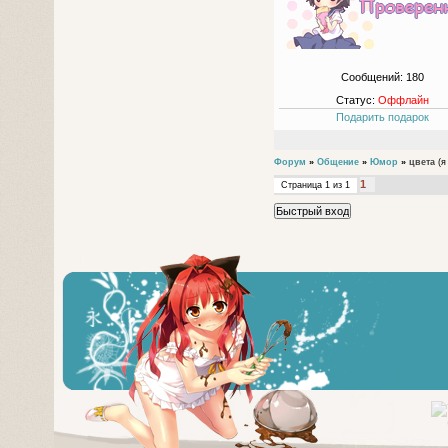
Сообщений:
180
Статус:
Оффлайн
Подарить подарок
Форум
»
Общение
»
Юмор
»
цвета
(я
1
Страница
1
из
1