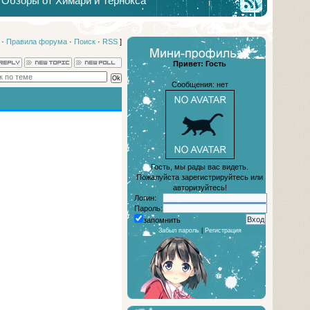
Обзоры от Химари и Тернокса
·
Правила форума
·
Поиск
·
RSS
]
Привет: Гость
Сообщения: нет
Гость, мы рады вас видеть.
Пожалуйста зарегистрируйтесь или
авторизуйтесь!
Логин:
Пароль:
запомнить
Забыл пароль
|
Регистрация