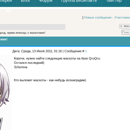
алерея
Блог
Форум
Группа ВКонтакте
Твиттер
[
Новые сообщения
·
Участники
род, нужна помощь с маскотами!
тами!
Дата: Среда, 13 Июля 2011, 01:16 | Сообщение #
1
Короче, нужно найти следующие маскоты на базе QruQru:
Остался последний)
3)Хатена
Кто выложит маскоты - как-нибудь вознаградим)