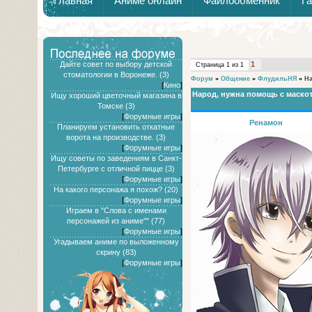
Главная
Аниме онлайн
Файлообменник
Г
Дайте совет по выбору детской
1
Страница
1
из
1
стоматологии в Воронеже. (3)
Форум
»
Общение
»
ФлудильНЯ
»
На
[
Кино
]
Народ, нужна помощь с маско
Ищу хороший цветочный магазина в
Томске (3)
[
Форумные игры
]
Ренамон
Планируем установить откатные
ворота на производстве. (3)
[
Форумные игры
]
Ищу советы по заведениям в Санкт-
Петербурге с отличной пицце (3)
[
Форумные игры
]
На какого персонажа я похож? (20)
[
Форумные игры
]
Играем в "Слова с именами
персонажей из аниме"" (77)
[
Форумные игры
]
Угадываем аниме по выложенному
скрину (83)
[
Форумные игры
]