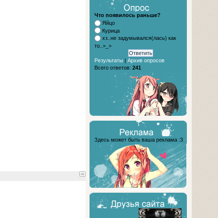
Что появилось раньше?
Яйцо
Курица
хз..не задумывался(лась) как
то..>_>
Результаты
|
Архив опросов
Всего ответов:
241
Здесь может быть ваша реклама :3