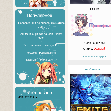
НЯшка
Подборка книг по рисованию в стиле
манга
Аниме-иконки для панели Rocket
dock
Сообщений:
754
Скачать аниме темы для PSP
Статус:
Оффлайн
Vocaloid - Hatsune Miku
Подарить подарок
Miku Miku Dance ver7.02
kam1kazzze
Или не очень...