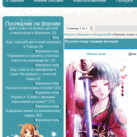
Главная
Аниме онлайн
Файлообменник
Галерея
Обзоры от Химари и Тернокса
Дайте совет по выбору детской
1
Страница
1
из
1
стоматологии в Воронеже. (3)
Форум
»
Общение
»
ФлудильНЯ
»
Русские отаку 
[
Кино
]
Русские отаку глазами японцев
Ищу хороший цветочный магазина
в Томске (3)
[
Форумные игры
]
Himari-chan
Дата:
Планируем установить откатные
ворота на производстве. (3)
[
Форумные игры
]
Ищу советы по заведениям в
Санкт-Петербурге с отличной
пицце (3)
[
Форумные игры
]
На какого персонажа я похож? (20)
[
Форумные игры
]
Играем в "Слова с именами
персонажей из аниме"" (77)
[
Форумные игры
]
Угадываем аниме по выложенному
скрину (83)
[
Форумные игры
]