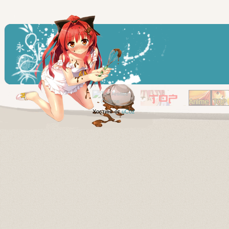
Хостинг от
uCoz