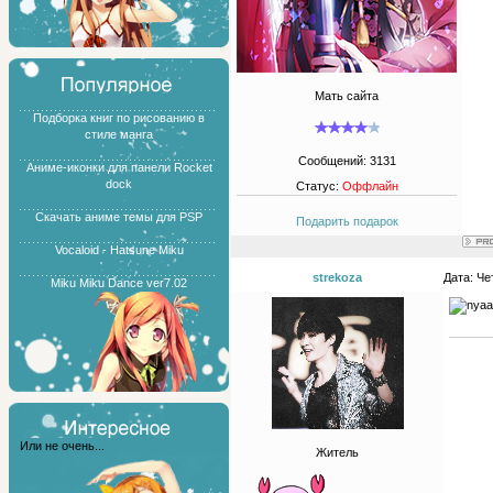
Мать сайта
Подборка книг по рисованию в
стиле манга
Сообщений:
3131
Аниме-иконки для панели Rocket
dock
Статус:
Оффлайн
Скачать аниме темы для PSP
Подарить подарок
Vocaloid - Hatsune Miku
strekoza
Дата: Че
Miku Miku Dance ver7.02
Или не очень...
Житель