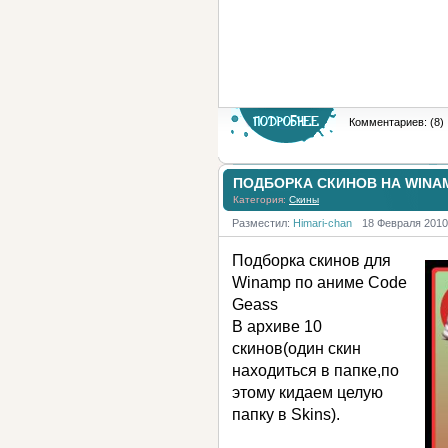
Комментариев: (8)
ПОДБОРКА СКИНОВ НА WINA
Категория:
Скины
Разместил:
Himari-chan
18 Февраля 2010
Подборка скинов для
Winamp по аниме Code
Geass
В архиве 10
скинов(один скин
находиться в папке,по
этому кидаем целую
папку в Skins).