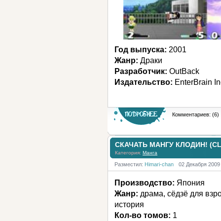
Год выпуска:
2001
Жанр:
Драки
Разработчик:
OutBack
Издательство:
EnterBrain In
Комментариев: (6)
СКАЧАТЬ МАНГУ КЛОДИН! (CL
Категория:
Манга
Разместил:
Himari-chan
02 Декабря 2009
Производство:
Япония
Жанр:
драма, сёдзё для взро
история
Кол-во томов:
1