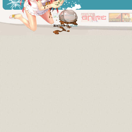
Хостинг от
uCoz