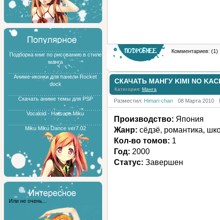
Комментариев: (1)
Подборка книг по рисованию в стиле
манга
Аниме-иконки для панели Rocket
СКАЧАТЬ МАНГУ KIMI NO KAC
dock
Категория:
Манга
Скачать аниме темы для PSP
Разместил:
Himari-chan
08 Марта 2010
Vocaloid - Hatsune Miku
Производство:
Япония
Miku Miku Dance ver7.02
Жанр:
сёдзё, романтика, шк
Кол-во томов:
1
Год:
2000
Статус:
Завершен
Или не очень...