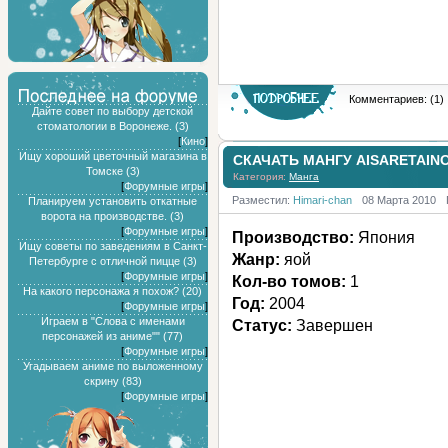
Комментариев: (1)
Дайте совет по выбору детской
стоматологии в Воронеже. (3)
[
Кино
]
Ищу хороший цветочный магазина в
СКАЧАТЬ МАНГУ AISARETAIN
Томске (3)
Категория:
Манга
[
Форумные игры
]
Разместил:
Himari-chan
08 Марта 2010
Планируем установить откатные
ворота на производстве. (3)
[
Форумные игры
]
Производство:
Япония
Ищу советы по заведениям в Санкт-
Жанр:
яой
Петербурге с отличной пицце (3)
[
Форумные игры
]
Кол-во томов:
1
На какого персонажа я похож? (20)
Год:
2004
[
Форумные игры
]
Играем в "Слова с именами
Статус:
Завершен
персонажей из аниме"" (77)
[
Форумные игры
]
Угадываем аниме по выложенному
скрину (83)
[
Форумные игры
]