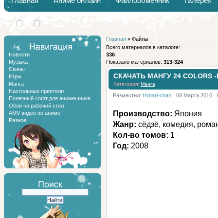
Главная
Аниме онлайн
Файлообменник
Галерея
Обзоры от Химари и Тернокса
Взгляд в
Расширяйте
будущее:
возможности
Главная
» Файлы
новые
вашего
Всего материалов в каталоге:
Новости
технологии
сайта с
336
Музыка
Показано материалов:
313-324
повседневной
модулем
Скины
жизни
"Статьи"
СКАЧАТЬ МАНГУ 24 COLORS -H
Игры
Манга
Категория:
Манга
Настольные приятели
Разместил:
Himari-chan
08 Марта 2010
Полезный софт для анимешника
Обои на рабочий стол
Производство:
Япония
AMV видео по аниме
Разное
Жанр:
сёдзё, комедия, рома
Кол-во томов:
1
Год:
2008