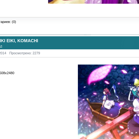
ариев: (0)
I EIKI, KOMACHI
ол
2014
Просмотрено: 2279
3508х2480