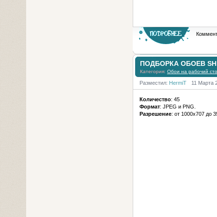
Коммент
ПОДБОРКА ОБОЕВ SHIK
Категория:
Обои на рабочий ст
Разместил:
HermiT
11 Марта 
Количество
: 45
Формат
: JPEG и PNG.
Разрешение
: от 1000х707 до 