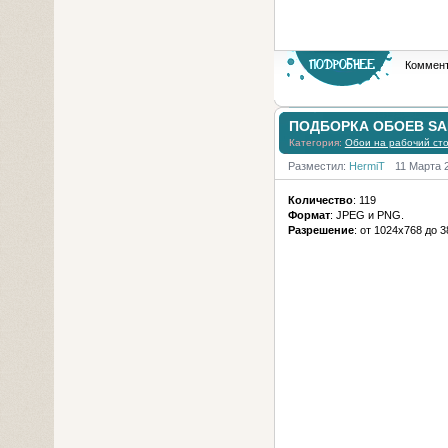
Коммент
ПОДБОРКА ОБОЕВ SA
Категория:
Обои на рабочий ст
Разместил:
HermiT
11 Марта 
Количество
: 119
Формат
: JPEG и PNG.
Разрешение
: от 1024х768 до 