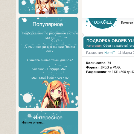
Коммент
Подборка книг по рисованию в стиле
манга
ПОДБОРКА ОБОЕВ YUY
Категория:
Обои на рабочий ст
Аниме-иконки для панели Rocket
dock
Разместил:
HermiT
11 Марта 
Скачать аниме темы для PSP
Количество
: 74
Формат
: JPEG и PNG.
Vocaloid - Hatsune Miku
Разрешение
: от 1131х800 до 
Miku Miku Dance ver7.02
Или не очень...