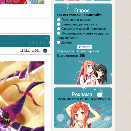
Как вы попали на наш сайт?
Пригласили друзья
Баннер на другом сайте
Google(или другой поисковик)
Информация о сайте на другом
форуме/блоге
Другое
11 Марта 2014
Результаты
|
Архив опросов
Всего ответов:
258
Здесь может быть ваша реклама :3