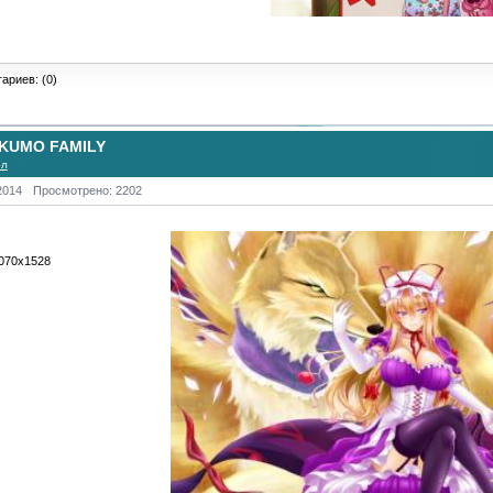
ариев: (0)
KUMO FAMILY
ол
2014
Просмотрено: 2202
3070х1528