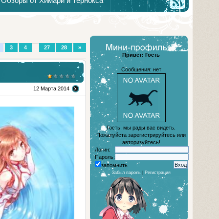
Обзоры от Химари и Тернокса
3
4
...
27
28
»
Привет: Гость
Сообщения: нет
12 Марта 2014
Гость, мы рады вас видеть.
Пожалуйста зарегистрируйтесь или
авторизуйтесь!
Логин:
Пароль:
запомнить
Забыл пароль
|
Регистрация