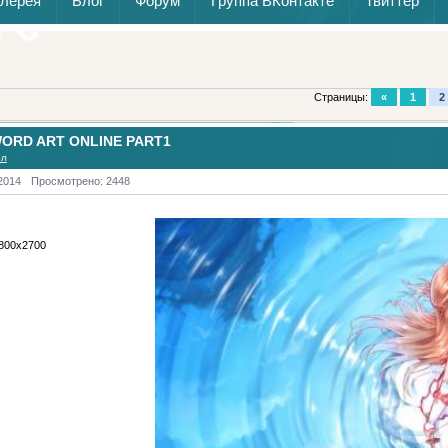
алерея
Блог
Форум
Группа ВКонтакте
Твиттер
Страницы:
«
1
2
ORD ART ONLINE PART1
ол
2014
Просмотрено: 2448
3800x2700