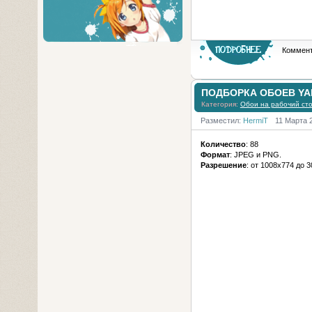
Коммент
ПОДБОРКА ОБОЕВ YA
Категория:
Обои на рабочий ст
Разместил:
HermiT
11 Марта 
Количество
: 88
Формат
: JPEG и PNG.
Разрешение
: от 1008х774 до 