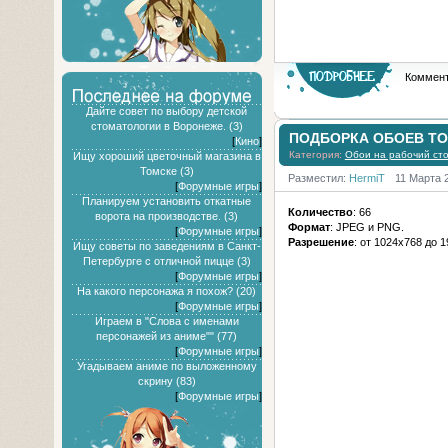
Коммент
Дайте совет по выбору детской
стоматологии в Воронеже. (3)
ПОДБОРКА ОБОЕВ T
[
Кино
]
Категория:
Обои на рабочий ст
Ищу хороший цветочный магазина в
Томске (3)
Разместил:
HermiT
11 Марта 
[
Форумные игры
]
Планируем установить откатные
Количество
: 66
ворота на производстве. (3)
Формат
: JPEG и PNG.
[
Форумные игры
]
Разрешение
: от 1024х768 до 
Ищу советы по заведениям в Санкт-
Петербурге с отличной пицце (3)
[
Форумные игры
]
На какого персонажа я похож? (20)
[
Форумные игры
]
Играем в "Слова с именами
персонажей из аниме"" (77)
[
Форумные игры
]
Угадываем аниме по выложенному
скрину (83)
[
Форумные игры
]