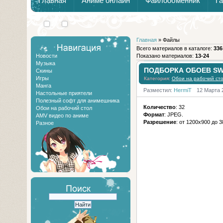
Главная
Аниме онлайн
Файлообменник
Г
Взгляд в
Расширяйте
будущее:
возможности
Главная
» Файлы
новые
вашего
Всего материалов в каталоге:
336
Новости
технологии
сайта с
Показано материалов:
13-24
Музыка
повседневной
модулем
ПОДБОРКА ОБОЕВ SW
Скины
жизни
"Статьи"
Игры
Категория:
Обои на рабочий ст
Манга
Разместил:
HermiT
12 Марта 
Настольные приятели
Полезный софт для анимешника
Количество
: 32
Обои на рабочий стол
Формат
: JPEG.
AMV видео по аниме
Разрешение
: от 1200x900 до 
Разное