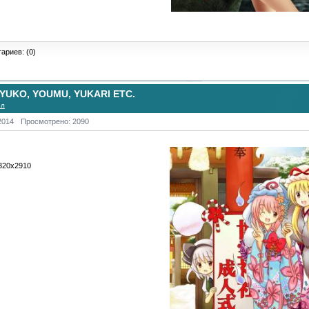
ариев: (0)
UKO, YOUMU, YUKARI ETC.
ол
2014
Просмотрено: 2090
4320х2910