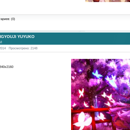
ариев: (0)
IGYOUJI YUYUKO
ол
2014
Просмотрено: 2148
3840х2160