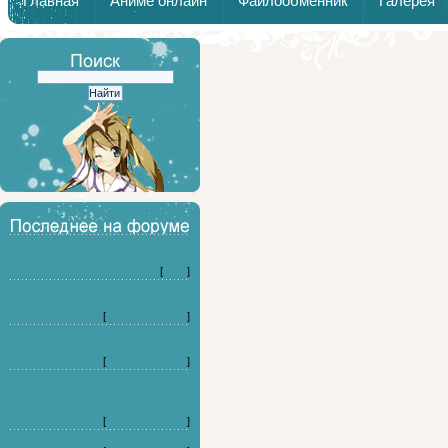
Главная
Аниме онлайн
Файлообменник
Галерея
Дайте совет по выбору детской
стоматологии в Воронеже. (3)
[
Кино
]
Ищу хороший цветочный магазина
в Томске (3)
[
Форумные игры
]
Планируем установить откатные
ворота на производстве. (3)
[
Форумные игры
]
Ищу советы по заведениям в
Санкт-Петербурге с отличной
пицце (3)
[
Форумные игры
]
На какого персонажа я похож? (20)