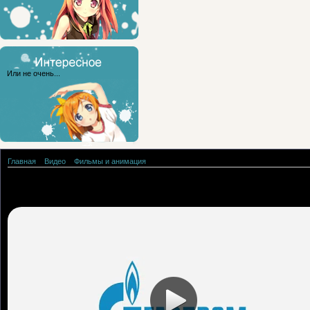
Или не очень...
Главная
»
Видео
»
Фильмы и анимация
Вся жизнь в перчатках 2