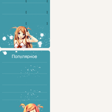
[
Форумные игры
]
Играем в "Слова с именами
персонажей из аниме"" (77)
[
Форумные игры
]
Угадываем аниме по выложенному
скрину (83)
[
Форумные игры
]
Подборка книг по рисованию в
стиле манга
Аниме-иконки для панели Rocket
dock
Скачать аниме темы для PSP
Vocaloid - Hatsune Miku
Miku Miku Dance ver7.02