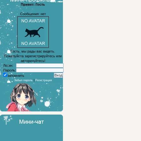
Привет: Гость
Сообщения: нет
Гость, мы рады вас видеть.
Пожалуйста зарегистрируйтесь или
авторизуйтесь!
Логин:
Пароль:
запомнить
Забыл пароль
|
Регистрация