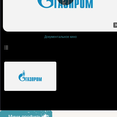
3
Просмотры
: 0
Документальное кино
Описание материала
:
Фильм посвящен самым важным и самым незаметным участникам футболь
Язык
: Русский
Длительность материала
: 38:20