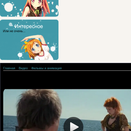
Или не очень...
Главная
»
Видео
»
Фильмы и анимация
День радио