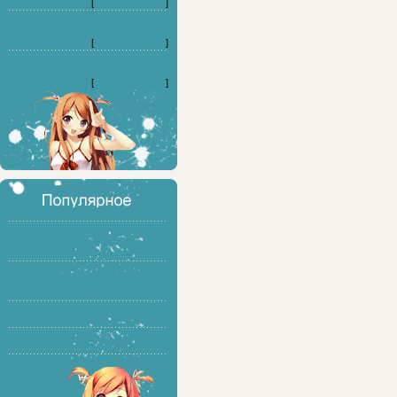
[
Форумные игры
]
Играем в "Слова с именами
персонажей из аниме"" (77)
[
Форумные игры
]
Угадываем аниме по выложенному
скрину (83)
[
Форумные игры
]
Подборка книг по рисованию в
стиле манга
Аниме-иконки для панели Rocket
dock
Скачать аниме темы для PSP
Vocaloid - Hatsune Miku
Miku Miku Dance ver7.02