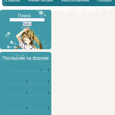
Главная
Аниме онлайн
Файлообменник
Галерея
Дайте совет по выбору детской
стоматологии в Воронеже. (3)
[
Кино
]
Ищу хороший цветочный магазина
в Томске (3)
[
Форумные игры
]
Планируем установить откатные
ворота на производстве. (3)
[
Форумные игры
]
Ищу советы по заведениям в
Санкт-Петербурге с отличной
пицце (3)
[
Форумные игры
]
На какого персонажа я похож? (20)