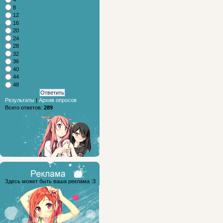
8
12
16
20
24
28
32
36
40
44
48
Результаты
|
Архив опросов
Всего ответов:
289
Здесь может быть ваша реклама :3