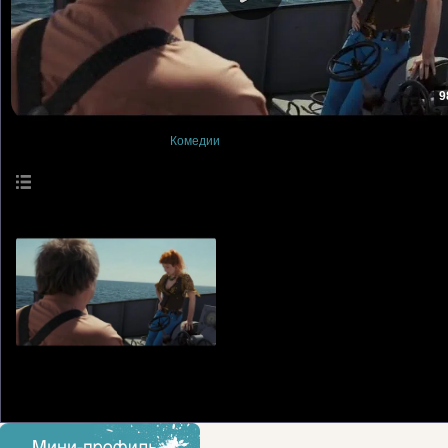
9
Просмотры
: 0
Комедии
Описание материала
:
Известная комедия «Квартета И».
Язык
: Русский
Длительность материала
: 98:47