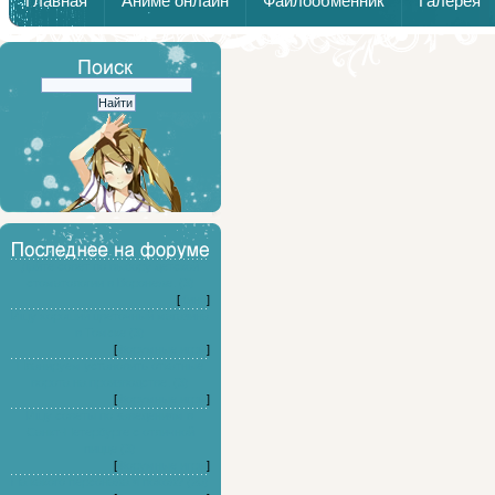
Главная
Аниме онлайн
Файлообменник
Галерея
Дайте совет по выбору детской
стоматологии в Воронеже. (3)
[
Кино
]
Ищу хороший цветочный магазина
в Томске (3)
[
Форумные игры
]
Планируем установить откатные
ворота на производстве. (3)
[
Форумные игры
]
Ищу советы по заведениям в
Санкт-Петербурге с отличной
пицце (3)
[
Форумные игры
]
На какого персонажа я похож? (20)