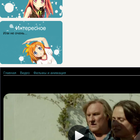
Или не очень...
Главная
»
Видео
»
Фильмы и анимация
Непобедимые