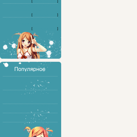
[
Форумные игры
]
Играем в "Слова с именами
персонажей из аниме"" (77)
[
Форумные игры
]
Угадываем аниме по выложенному
скрину (83)
[
Форумные игры
]
Подборка книг по рисованию в
стиле манга
Аниме-иконки для панели Rocket
dock
Скачать аниме темы для PSP
Vocaloid - Hatsune Miku
Miku Miku Dance ver7.02