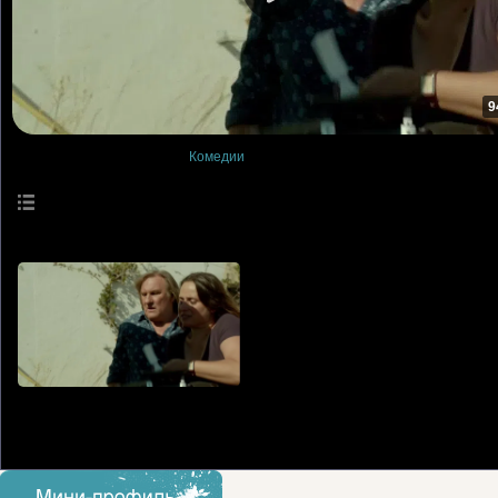
9
Просмотры
: 0
Комедии
Описание материала
:
Фильм Непобедимые.
Язык
: Русский
Длительность материала
: 94:44