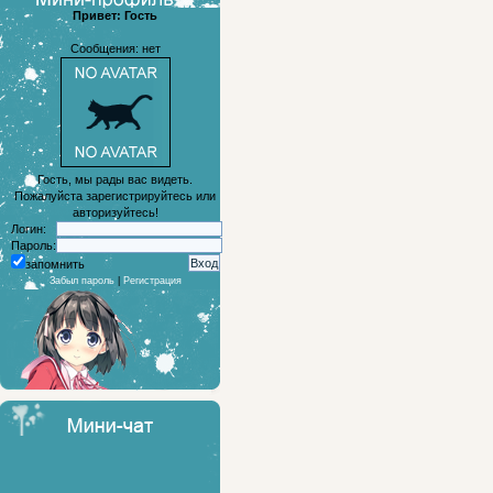
Привет: Гость
Сообщения: нет
Гость, мы рады вас видеть.
Пожалуйста зарегистрируйтесь или
авторизуйтесь!
Логин:
Пароль:
запомнить
Забыл пароль
|
Регистрация