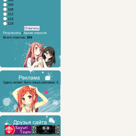
104
108
112
116
118
Результаты
|
Архив опросов
Всего ответов:
264
Здесь может быть ваша реклама :3