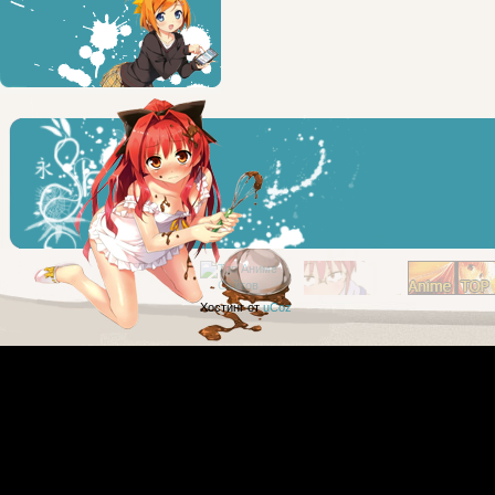
Хостинг от
uCoz