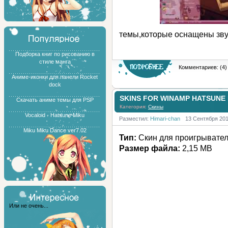
темы,которые оснащены зву
Подборка книг по рисованию в
стиле манга
Комментариев: (4)
Аниме-иконки для панели Rocket
dock
SKINS FOR WINAMP HATSUNE
Скачать аниме темы для PSP
Категория:
Скины
Vocaloid - Hatsune Miku
Разместил:
Himari-chan
13 Сентября 20
Miku Miku Dance ver7.02
Тип:
Скин для проигрывате
Размер файла:
2,15 MB
Или не очень...