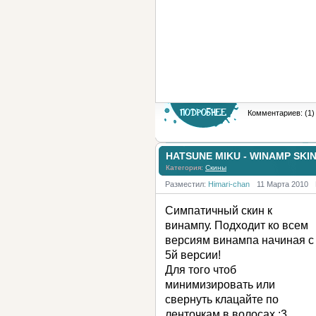
Комментариев: (1)
HATSUNE MIKU - WINAMP SKI
Категория:
Скины
Разместил:
Himari-chan
11 Марта 2010
Симпатичный скин к
винампу. Подходит ко всем
версиям винампа начиная с
5й версии!
Для того чтоб
минимизировать или
свернуть клацайте по
ленточкам в волосах :3