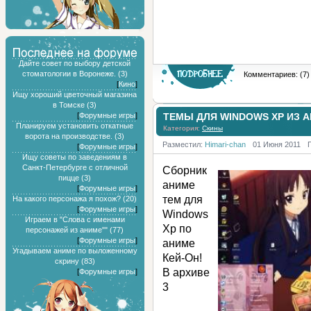
Дайте совет по выбору детской
стоматологии в Воронеже. (3)
Комментариев: (7)
[
Кино
]
Ищу хороший цветочный магазина
в Томске (3)
[
Форумные игры
]
ТЕМЫ ДЛЯ WINDOWS XP ИЗ А
Планируем установить откатные
Категория:
Скины
ворота на производстве. (3)
Разместил:
Himari-chan
01 Июня 2011
[
Форумные игры
]
Ищу советы по заведениям в
Санкт-Петербурге с отличной
Сборник
пицце (3)
аниме
[
Форумные игры
]
тем для
На какого персонажа я похож? (20)
[
Форумные игры
]
Windows
Играем в "Слова с именами
Xp по
персонажей из аниме"" (77)
[
Форумные игры
]
аниме
Угадываем аниме по выложенному
Кей-Он!
скрину (83)
В архиве
[
Форумные игры
]
3