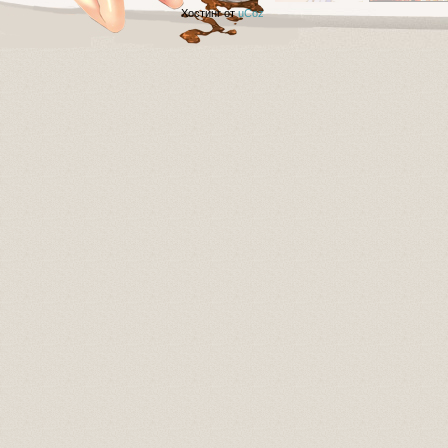
Хостинг от
uCoz