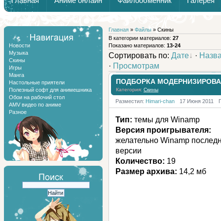
Главная
Аниме онлайн
Файлообменник
Галерея
Обзоры от Химари и Тернокса
Главная
»
Файлы
» Скины
В категории материалов:
27
Новости
Показано материалов:
13-24
Музыка
Сортировать по:
Дате
·
Назв
Скины
·
Просмотрам
Игры
Манга
ПОДБОРКА МОДЕРНИЗИРОВА
Настольные приятели
Полезный софт для анимешника
Категория:
Скины
Обои на рабочий стол
Разместил:
Himari-chan
17 Июня 2011
AMV видео по аниме
Разное
Тип:
темы для Winamp
Версия проигрывателя:
желательно Winamp послед
версии
Количество:
19
Размер архива:
14,2 мб