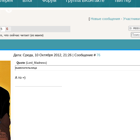
алерея
Блог
Форум
Группа ВКонтакте
Твиттер
[
Новые сообщения
·
Участники
6
5
то, что сейчас читает
(из манги)
Дата: Среда, 10 Октября 2012, 21:26 | Сообщение #
76
Quote
(
Lord_Madness
)
вымогательница
А то =)