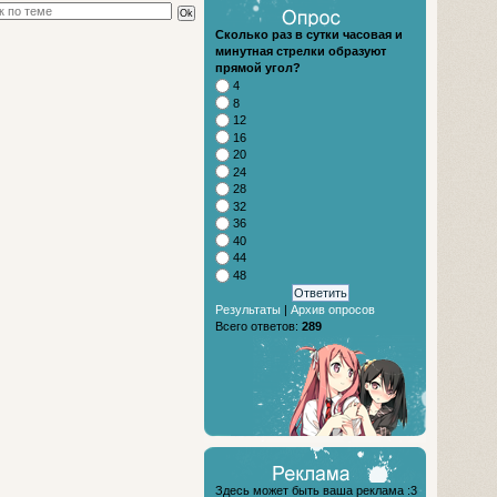
Сколько раз в сутки часовая и
минутная стрелки образуют
прямой угол?
4
8
12
16
20
24
28
32
36
40
44
48
Результаты
|
Архив опросов
Всего ответов:
289
Здесь может быть ваша реклама :3