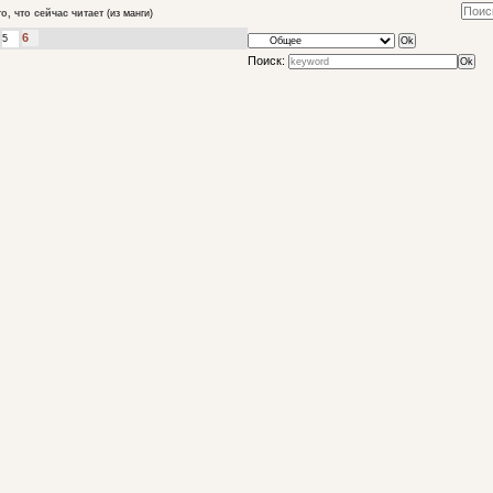
то, что сейчас читает
(из манги)
6
5
Поиск: