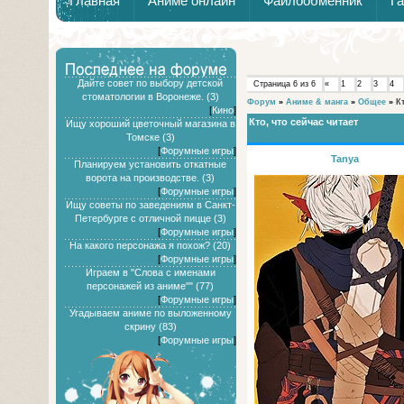
Главная
Аниме онлайн
Файлообменник
Г
Дайте совет по выбору детской
Страница
6
из
6
«
1
2
3
4
стоматологии в Воронеже. (3)
Форум
»
Аниме & манга
»
Общее
»
К
[
Кино
]
Кто, что сейчас читает
Ищу хороший цветочный магазина в
Томске (3)
[
Форумные игры
]
Tanya
Планируем установить откатные
ворота на производстве. (3)
[
Форумные игры
]
Ищу советы по заведениям в Санкт-
Петербурге с отличной пицце (3)
[
Форумные игры
]
На какого персонажа я похож? (20)
[
Форумные игры
]
Играем в "Слова с именами
персонажей из аниме"" (77)
[
Форумные игры
]
Угадываем аниме по выложенному
скрину (83)
[
Форумные игры
]