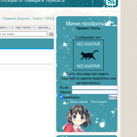
Обзоры от Химари и Тернокса
·
Правила форума
·
Поиск
·
RSS
]
Привет: Гость
Сообщения: нет
Гость, мы рады вас видеть.
Пожалуйста зарегистрируйтесь или
авторизуйтесь!
Логин:
Пароль:
запомнить
Забыл пароль
|
Регистрация