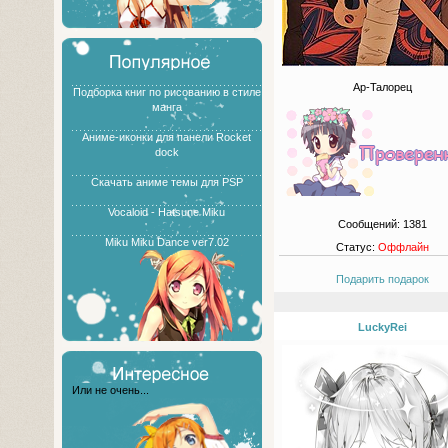
Ар-Талорец
Подборка книг по рисованию в стиле
манга
Аниме-иконки для панели Rocket
dock
Скачать аниме темы для PSP
Vocaloid - Hatsune Miku
Сообщений:
1381
Miku Miku Dance ver7.02
Статус:
Оффлайн
Подарить подарок
LuckyRei
Или не очень...