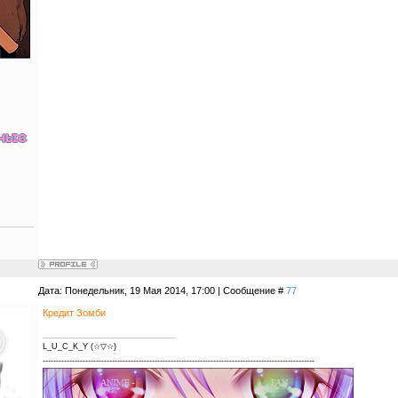
Дата: Понедельник, 19 Мая 2014, 17:00 | Сообщение #
77
Кредит Зомби
L_U_C_K_Y (☆▽☆)
------------------------------------------------------------------------------------------------------