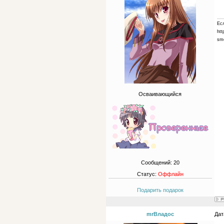
Ес
htt
sme
Осваивающийся
Сообщений:
20
Статус:
Оффлайн
Подарить подарок
mrВладос
Дат