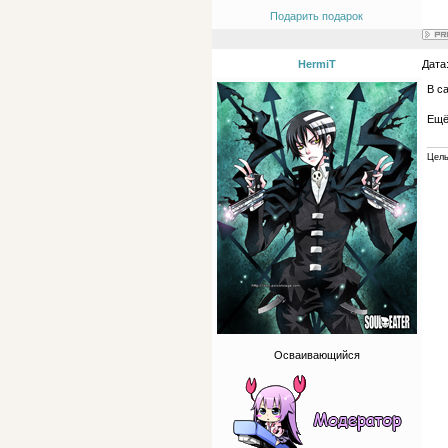
Подарить подарок
HermiT
Дата
В с
Ещё
Цель
Осваивающийся