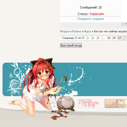
Сообщений:
15
Статус:
Оффлайн
Подарить подарок
Форум
»
Разное
»
Игры
»
Кто во что сейчас играе
17
Страница
17
из
17
«
1
2
…
15
16
Хостинг от
uCoz