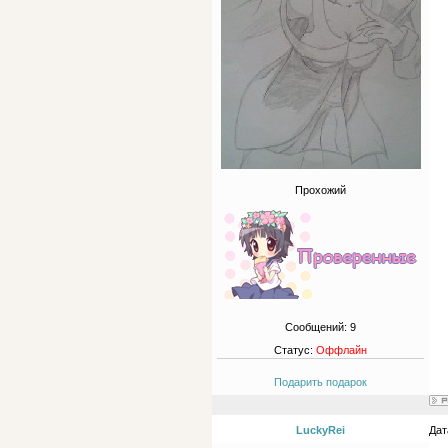
Прохожий
Сообщений:
9
Статус:
Оффлайн
Подарить подарок
LuckyRei
Дат