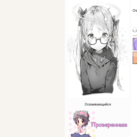
Os
L_
----
Осваивающийся