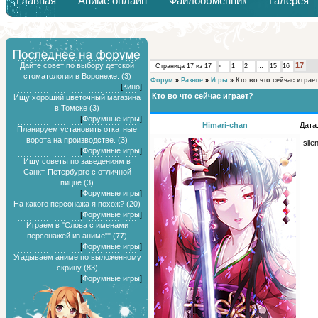
Главная
Аниме онлайн
Файлообменник
Галерея
Обзоры от Химари и Тернокса
Дайте совет по выбору детской
17
Страница
17
из
17
«
1
2
…
15
16
стоматологии в Воронеже. (3)
Форум
»
Разное
»
Игры
»
Кто во что сейчас играе
[
Кино
]
Кто во что сейчас играет?
Ищу хороший цветочный магазина
в Томске (3)
[
Форумные игры
]
Himari-chan
Дата
Планируем установить откатные
ворота на производстве. (3)
silen
[
Форумные игры
]
Ищу советы по заведениям в
Санкт-Петербурге с отличной
пицце (3)
[
Форумные игры
]
На какого персонажа я похож? (20)
[
Форумные игры
]
Играем в "Слова с именами
персонажей из аниме"" (77)
[
Форумные игры
]
Угадываем аниме по выложенному
скрину (83)
[
Форумные игры
]