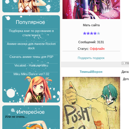
Мать сайта
Подборка книг по рисованию в
стиле манга
Сообщений:
3131
Аниме-иконки для панели Rocket
dock
Статус:
Оффлайн
Скачать аниме темы для PSP
Подарить подарок
Vocaloid - Hatsune Miku
ТемныйВорон
Дата
Miku Miku Dance ver7.02
Дот
Или не очень...