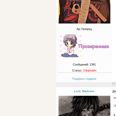
Ар-Талорец
Сообщений:
1381
Статус:
Оффлайн
Подарить подарок
Lord_Madness
Да
м
т
В 