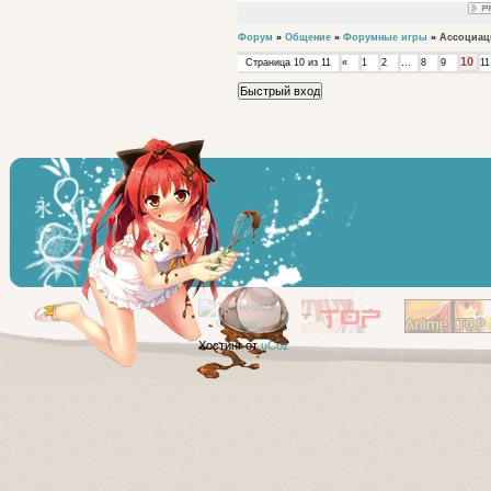
Форум
»
Общение
»
Форумные игры
»
Ассоциац
10
Страница
10
из
11
«
1
2
…
8
9
11
Хостинг от
uCoz