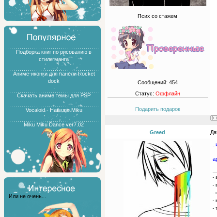
Псих со стажем
Подборка книг по рисованию в
стиле манга
Аниме-иконки для панели Rocket
dock
Сообщений:
454
Статус:
Оффлайн
Скачать аниме темы для PSP
Подарить подарок
Vocaloid - Hatsune Miku
Miku Miku Dance ver7.02
Greed
Да
.
а
- 
-
- 
Или не очень...
- 
- 