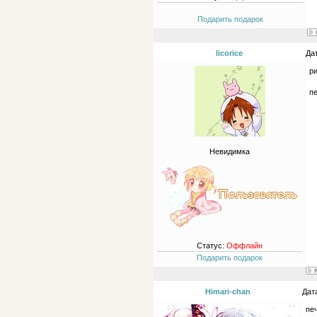
Подарить подарок
licorice
Да
р
п
Невидимка
Статус:
Оффлайн
Подарить подарок
Himari-chan
Дат
пе