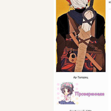
к
Ар-Талорец