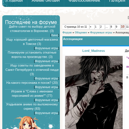
Главная
Аниме онлайн
Файлообменник
Галерея
Обзоры от Химари и Тернокса
Дайте совет по выбору детской
10
Страница
10
из
11
«
1
2
…
8
9
11
стоматологии в Воронеже. (3)
Форум
»
Общение
»
Форумные игры
»
Ассоциац
[
Кино
]
Ассоциации
Ищу хороший цветочный магазина
в Томске (3)
[
Форумные игры
]
Lord_Madness
Да
Планируем установить откатные
ворота на производстве. (3)
"
[
Форумные игры
]
Ищу советы по заведениям в
в
Санкт-Петербурге с отличной пицце
(3)
В 
[
Форумные игры
]
На какого персонажа я похож? (20)
[
Форумные игры
]
Играем в "Слова с именами
персонажей из аниме"" (77)
[
Форумные игры
]
Угадываем аниме по выложенному
скрину (83)
[
Форумные игры
]