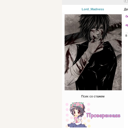
Lord_Madness
Да
б
а
В 
Псих со стажем