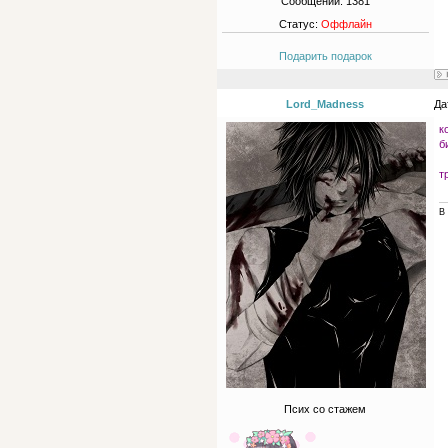
Сообщений:
1381
Статус:
Оффлайн
Подарить подарок
Lord_Madness
Да
к
б
т
В 
Псих со стажем