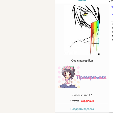
Greed
Да
л
с
- 
-
- 
- 
- 
Осваивающийся
Сообщений:
17
Статус:
Оффлайн
Подарить подарок