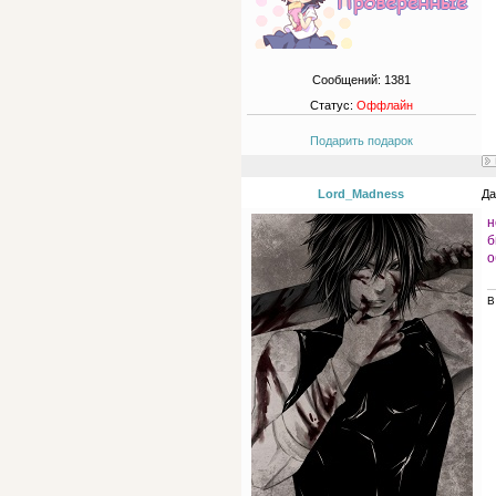
Сообщений:
1381
Статус:
Оффлайн
Подарить подарок
Lord_Madness
Да
н
б
о
В