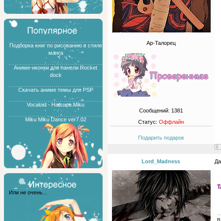
Ар-Талорец
Подборка книг по рисованию в стиле
манга
Аниме-иконки для панели Rocket
dock
Скачать аниме темы для PSP
Vocaloid - Hatsune Miku
Сообщений:
1381
Miku Miku Dance ver7.02
Статус:
Оффлайн
Подарить подарок
Lord_Madness
Да
T
Или не очень...
В