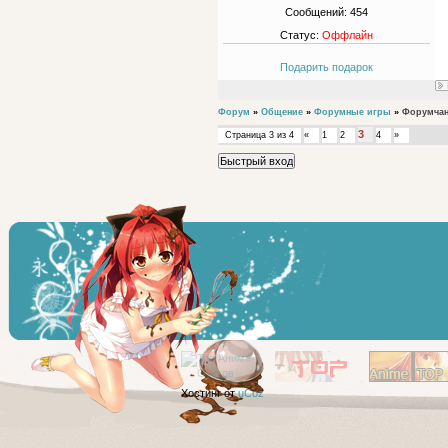
Сообщений:
454
Статус:
Оффлайн
Подарить подарок
Форум
»
Общение
»
Форумные игры
»
Форумча
3
Страница
3
из
4
«
1
2
4
»
Хостинг от
uCoz