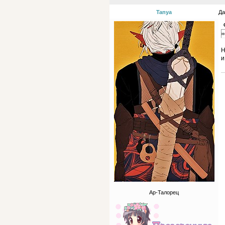
Tanya
Да
н
Н
и
Ар-Талорец