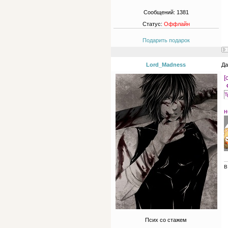
Сообщений:
1381
Статус:
Оффлайн
Подарить подарок
Lord_Madness
Да
[
Т
н
В
Псих со стажем