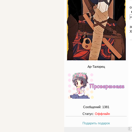
о
э
з
Х
Ар-Талорец
Сообщений:
1381
Статус:
Оффлайн
Подарить подарок