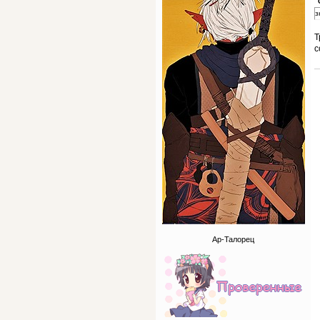
з
Т
с
Ар-Талорец