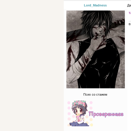
Lord_Madness
Да
т
В
Псих со стажем