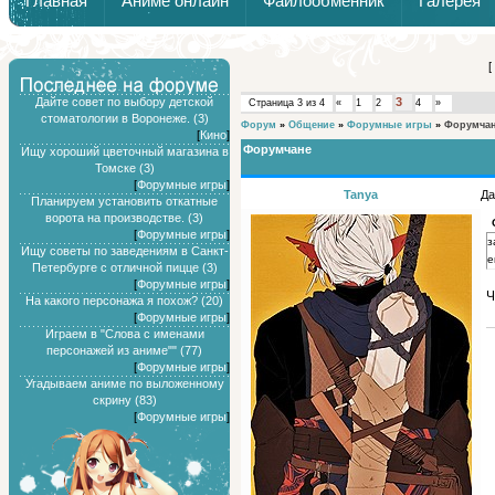
Главная
Аниме онлайн
Файлообменник
Галерея
Обзоры от Химари и Тернокса
[
Дайте совет по выбору детской
3
Страница
3
из
4
«
1
2
4
»
стоматологии в Воронеже. (3)
Форум
»
Общение
»
Форумные игры
»
Форумча
[
Кино
]
Форумчане
Ищу хороший цветочный магазина в
Томске (3)
[
Форумные игры
]
Tanya
Да
Планируем установить откатные
ворота на производстве. (3)
[
Форумные игры
]
з
Ищу советы по заведениям в Санкт-
е
Петербурге с отличной пицце (3)
[
Форумные игры
]
Ч
На какого персонажа я похож? (20)
[
Форумные игры
]
Играем в "Слова с именами
персонажей из аниме"" (77)
[
Форумные игры
]
Угадываем аниме по выложенному
скрину (83)
[
Форумные игры
]