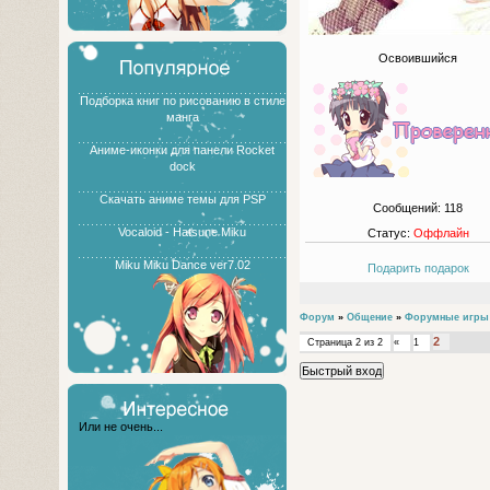
Освоившийся
Подборка книг по рисованию в стиле
манга
Аниме-иконки для панели Rocket
dock
Скачать аниме темы для PSP
Сообщений:
118
Vocaloid - Hatsune Miku
Статус:
Оффлайн
Miku Miku Dance ver7.02
Подарить подарок
Форум
»
Общение
»
Форумные игры
2
Страница
2
из
2
«
1
Или не очень...