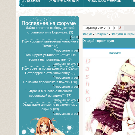
Главная
Аниме онлайн
Файлообменник
Г
Дайте совет по выбору детской
2
Страница
2
из
2
«
1
стоматологии в Воронеже. (3)
Форум
»
Общение
»
Форумные игры
[
Кино
]
Угадай горничную
Ищу хороший цветочный магазина в
Томске (3)
[
Форумные игры
]
DashkO
Планируем установить откатные
ворота на производстве. (3)
[
Форумные игры
]
Ищу советы по заведениям в Санкт-
Петербурге с отличной пицце (3)
[
Форумные игры
]
На какого персонажа я похож? (20)
[
Форумные игры
]
Играем в "Слова с именами
персонажей из аниме"" (77)
[
Форумные игры
]
Угадываем аниме по выложенному
скрину (83)
[
Форумные игры
]