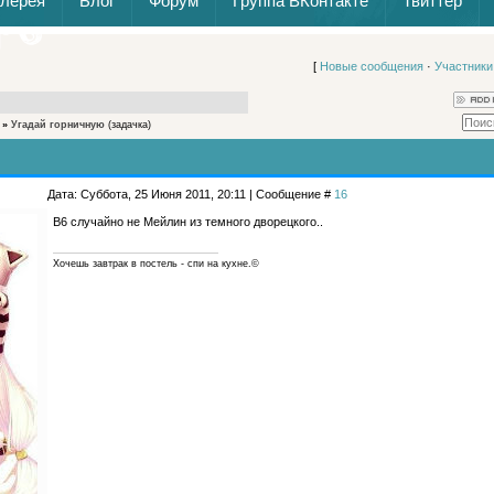
алерея
Блог
Форум
Группа ВКонтакте
Твиттер
[
Новые сообщения
·
Участники
»
Угадай горничную
(задачка)
Дата: Суббота, 25 Июня 2011, 20:11 | Сообщение #
16
B6 случайно не Мейлин из темного дворецкого..
Хочешь завтрак в постель - спи на кухне.©