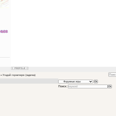
»
Угадай горничную
(задачка)
Поиск: