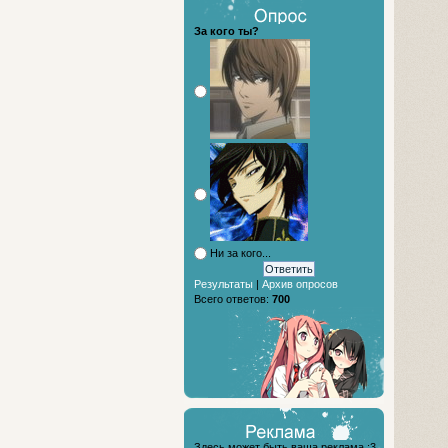
За кого ты?
Ни за кого...
Результаты
|
Архив опросов
Всего ответов:
700
Здесь может быть ваша реклама :3