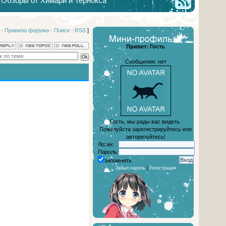
Обзоры от Химари и Тернокса
·
Правила форума
·
Поиск
·
RSS
]
Привет: Гость
Сообщения: нет
Гость, мы рады вас видеть.
Пожалуйста зарегистрируйтесь или
авторизуйтесь!
Логин:
Пароль:
запомнить
Забыл пароль
|
Регистрация