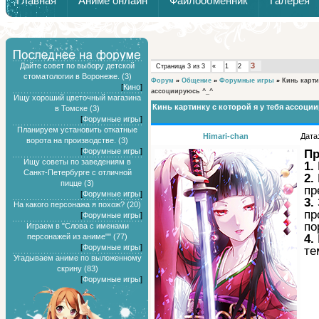
Главная
Аниме онлайн
Файлообменник
Галерея
Обзоры от Химари и Тернокса
Дайте совет по выбору детской
3
Страница
3
из
3
«
1
2
стоматологии в Воронеже. (3)
Форум
»
Общение
»
Форумные игры
»
Кинь карти
[
Кино
]
ассоциируюсь ^_^
Ищу хороший цветочный магазина
Кинь картинку с которой я у тебя ассоци
в Томске (3)
[
Форумные игры
]
Планируем установить откатные
Himari-chan
Дата
ворота на производстве. (3)
[
Форумные игры
]
Пр
Ищу советы по заведениям в
1.
Санкт-Петербурге с отличной
2.
пицце (3)
пр
[
Форумные игры
]
3.
На какого персонажа я похож? (20)
пр
[
Форумные игры
]
по
Играем в "Слова с именами
4.
персонажей из аниме"" (77)
[
Форумные игры
]
те
Угадываем аниме по выложенному
скрину (83)
[
Форумные игры
]