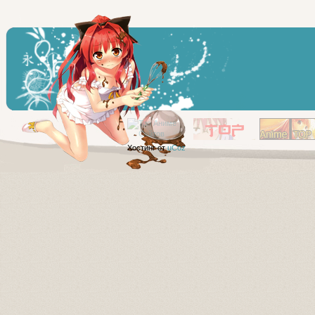
Хостинг от
uCoz