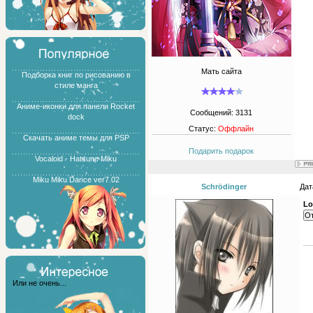
Мать сайта
Подборка книг по рисованию в
стиле манга
Аниме-иконки для панели Rocket
Сообщений:
3131
dock
Статус:
Оффлайн
Скачать аниме темы для PSP
Подарить подарок
Vocaloid - Hatsune Miku
Miku Miku Dance ver7.02
Schrödinger
Дат
Lo
Или не очень...