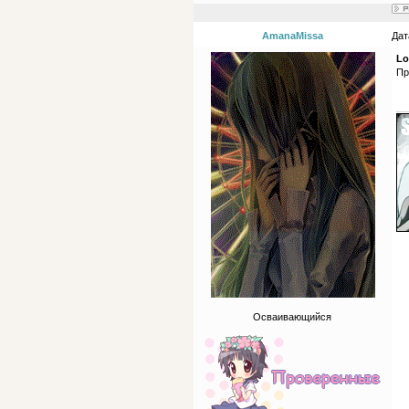
AmanaMissa
Дат
Lo
Пр
Осваивающийся