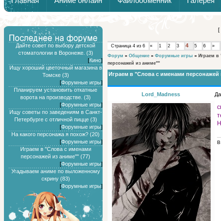
Главная
Аниме онлайн
Файлообменник
Галерея
Обзоры от Химари и Тернокса
[
Дайте совет по выбору детской
4
Страница
4
из
6
«
1
2
3
5
6
»
стоматологии в Воронеже. (3)
Форум
»
Общение
»
Форумные игры
»
Играем в
[
Кино
]
персонажей из аниме""
Ищу хороший цветочный магазина в
Играем в "Слова с именами персонажей 
Томске (3)
[
Форумные игры
]
Планируем установить откатные
Lord_Madness
Да
ворота на производстве. (3)
[
Форумные игры
]
с
Ищу советы по заведениям в Санкт-
т
Петербурге с отличной пицце (3)
Н
[
Форумные игры
]
На какого персонажа я похож? (20)
[
Форумные игры
]
В
Играем в "Слова с именами
персонажей из аниме"" (77)
[
Форумные игры
]
Угадываем аниме по выложенному
скрину (83)
[
Форумные игры
]