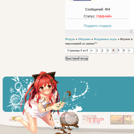
Сообщений:
454
Статус:
Оффлайн
Подарить подарок
Форум
»
Общение
»
Форумные игры
»
Играем в
персонажей из аниме""
4
Страница
4
из
6
«
1
2
3
5
6
»
Хостинг от
uCoz