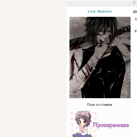
Lord_Madness
Да
А
В
Псих со стажем