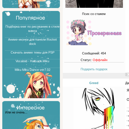
Псих со стажем
Подборка книг по рисованию в стиле
манга
Аниме-иконки для панели Rocket
dock
Скачать аниме темы для PSP
Сообщений:
454
Статус:
Оффлайн
Vocaloid - Hatsune Miku
Подарить подарок
Miku Miku Dance ver7.02
Greed
Да
Я
О
-
Или не очень...
-
-
-