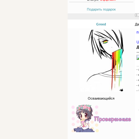
Подарить подарок
Greed
Да
п
U
Д
--
-
-
-
-
-
Осваивающийся