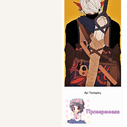
Ар-Талорец