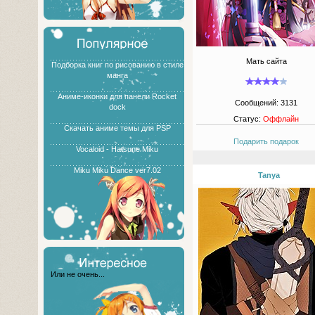
Мать сайта
Подборка книг по рисованию в стиле
манга
Аниме-иконки для панели Rocket
Сообщений:
3131
dock
Статус:
Оффлайн
Скачать аниме темы для PSP
Подарить подарок
Vocaloid - Hatsune Miku
Miku Miku Dance ver7.02
Tanya
Или не очень...