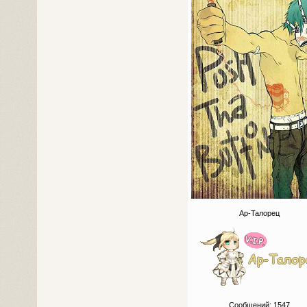
Ар-Талорец
Сообщений:
1547