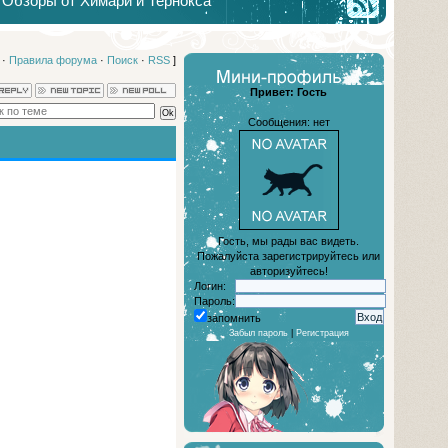
Обзоры от Химари и Тернокса
·
Правила форума
·
Поиск
·
RSS
]
Привет: Гость
Сообщения: нет
Гость, мы рады вас видеть.
Пожалуйста зарегистрируйтесь или
авторизуйтесь!
Логин:
Пароль:
запомнить
Забыл пароль
|
Регистрация