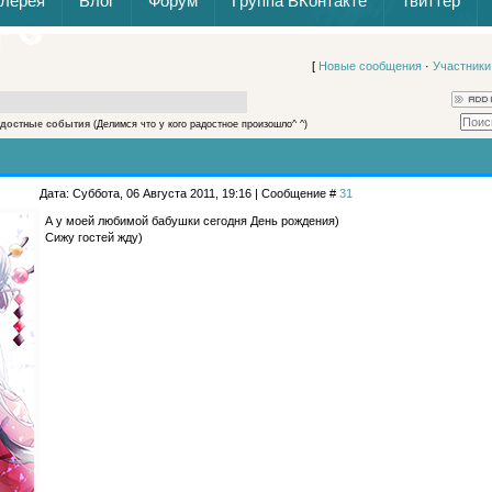
алерея
Блог
Форум
Группа ВКонтакте
Твиттер
[
Новые сообщения
·
Участники
достные события
(Делимся что у кого радостное произошло^ ^)
Дата: Суббота, 06 Августа 2011, 19:16 | Сообщение #
31
А у моей любимой бабушки сегодня День рождения)
Сижу гостей жду)