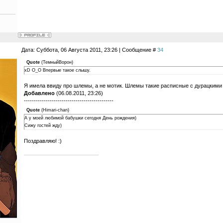
Дата: Суббота, 06 Августа 2011, 23:26 | Сообщение #
34
Quote
(
ТемныйВорон
)
xD О_О Впервые такое слышу.
Я имела ввиду про шлемы, а не мотик. Шлемы такие расписные с дурацкими
Добавлено
(06.08.2011, 23:26)
---------------------------------------------
Quote
(
Himari-chan
)
А у моей любимой бабушки сегодня День рождения)
Сижу гостей жду)
Поздравляю! :)