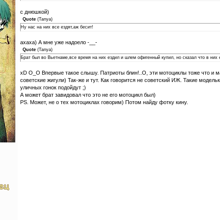
с днюшкой)
Quote
(
Tanya
)
Ну нас на них все ездят,аж бесит!
ахаха) А мне уже надоело -__-
Quote
(
Tanya
)
Брат был во Вьетнаме,все время на них ездил и шлем офигенный купил, но сказал что в них е
xD О_О Впервые такое слышу. Патриоты блин!..О, эти мотоциклы тоже что и м
советские жигули) Так-же и тут. Как говорится не советский ИЖ. Такие модел
уличных гонок подойдут ;)
А может брат завидовал что это не его мотоцикл был)
PS. Может, не о тех мотоциклах говорим) Потом найду фотку кину.