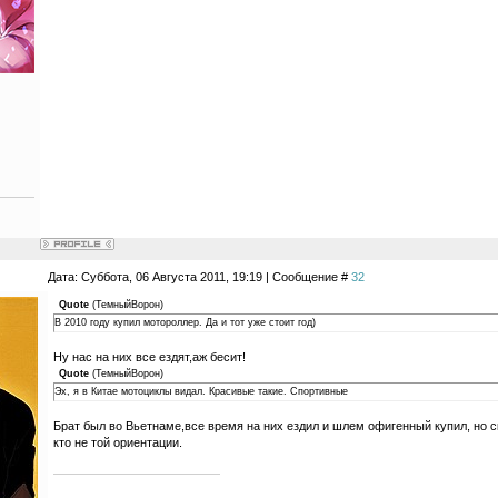
Дата: Суббота, 06 Августа 2011, 19:19 | Сообщение #
32
Quote
(
ТемныйВорон
)
В 2010 году купил мотороллер. Да и тот уже стоит год)
Ну нас на них все ездят,аж бесит!
Quote
(
ТемныйВорон
)
Эх, я в Китае мотоциклы видал. Красивые такие. Спортивные
Брат был во Вьетнаме,все время на них ездил и шлем офигенный купил, но ск
кто не той ориентации.