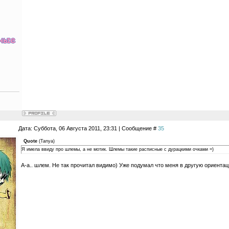
Дата: Суббота, 06 Августа 2011, 23:31 | Сообщение #
35
Quote
(
Tanya
)
Я имела ввиду про шлемы, а не мотик. Шлемы такие расписные с дурацкими очками =)
А-а.. шлем. Не так прочитал видимо) Уже подумал что меня в другую ориента