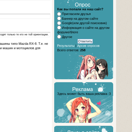
Как вы попали на наш сайт?
Пригласили друзья
Баннер на другом сайте
Google(или другой поисковик)
Информация о сайте на другом
форуме/блоге
здят только те кто не той ориентации.
Другое
ашины типо Mazda RX-8. Т.е. не
Результаты
|
Архив опросов
ьки машин и мотоциклов для
Всего ответов:
258
Здесь может быть ваша реклама :3