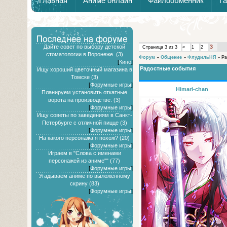
Главная
Аниме онлайн
Файлообменник
Г
Дайте совет по выбору детской
3
Страница
3
из
3
«
1
2
стоматологии в Воронеже. (3)
Форум
»
Общение
»
ФлудильНЯ
»
Ра
[
Кино
]
Радостные события
Ищу хороший цветочный магазина в
Томске (3)
[
Форумные игры
]
Himari-chan
Планируем установить откатные
ворота на производстве. (3)
[
Форумные игры
]
Ищу советы по заведениям в Санкт-
Петербурге с отличной пицце (3)
[
Форумные игры
]
На какого персонажа я похож? (20)
[
Форумные игры
]
Играем в "Слова с именами
персонажей из аниме"" (77)
[
Форумные игры
]
Угадываем аниме по выложенному
скрину (83)
[
Форумные игры
]