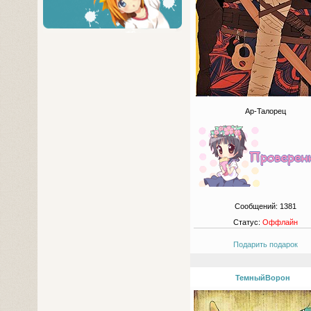
Ар-Талорец
Сообщений:
1381
Статус:
Оффлайн
Подарить подарок
ТемныйВорон