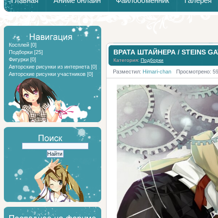
Главная
Аниме онлайн
Файлообменник
Галерея
Обзоры от Химари и Тернокса
Косплей
[0]
ВРАТА ШТАЙНЕРА / STEINS G
Подборки
[25]
Фигурки
[0]
Категория:
Подборки
Авторские рисунки из интернета
[0]
Разместил:
Himari-chan
Просмотрено: 5
Авторские рисунки участников
[0]