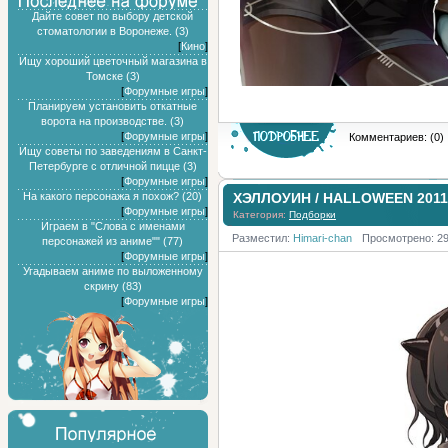
Дайте совет по выбору детской
стоматологии в Воронеже. (3)
[
Кино
]
Ищу хороший цветочный магазина в
Томске (3)
[
Форумные игры
]
Планируем установить откатные
ворота на производстве. (3)
[
Форумные игры
]
Комментариев: (0)
Ищу советы по заведениям в Санкт-
Петербурге с отличной пицце (3)
[
Форумные игры
]
На какого персонажа я похож? (20)
ХЭЛЛОУИН / HALLOWEEN 2011
[
Форумные игры
]
Категория:
Подборки
Играем в "Слова с именами
Разместил:
Himari-chan
Просмотрено: 2
персонажей из аниме"" (77)
[
Форумные игры
]
Угадываем аниме по выложенному
скрину (83)
[
Форумные игры
]