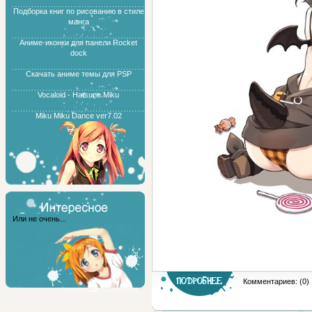
Подборка книг по рисованию в стиле
манга
Аниме-иконки для панели Rocket
dock
Скачать аниме темы для PSP
Vocaloid - Hatsune Miku
Miku Miku Dance ver7.02
Или не очень...
Комментариев: (0)