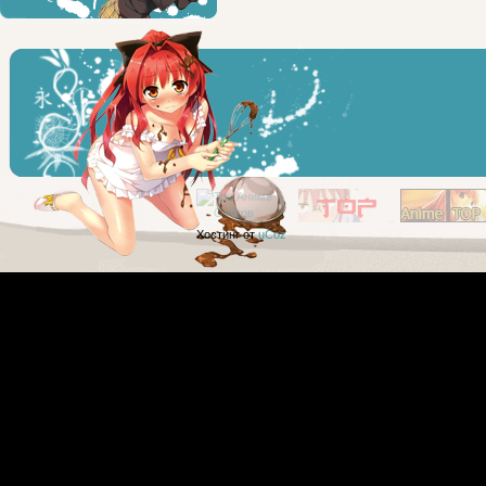
Хостинг от
uCoz