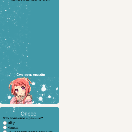
Смотреть онлайн
Что появилось раньше?
Яйцо
Курица
хз..не задумывался(лась) как