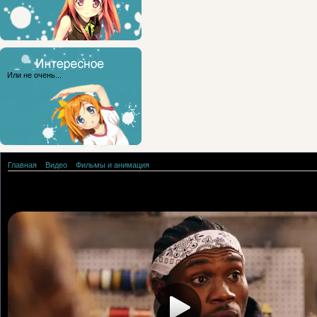
Или не очень...
Главная
»
Видео
»
Фильмы и анимация
Суперфорсаж