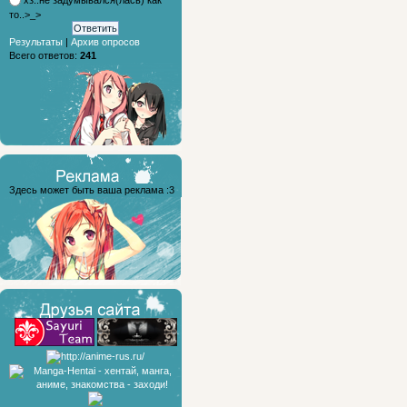
то..>_>
Результаты
|
Архив опросов
Всего ответов:
241
Здесь может быть ваша реклама :3