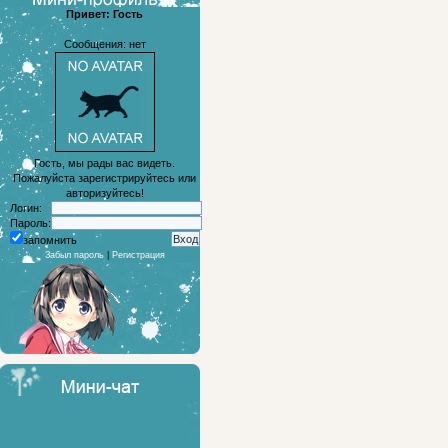
Привет: Гость
Сообщения: нет
Гость, мы рады вас видеть.
Пожалуйста зарегистрируйтесь или
авторизуйтесь!
Логин:
Пароль:
запомнить
Забыл пароль
|
Регистрация