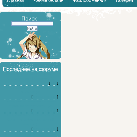
Главная
Аниме онлайн
Файлообменник
Галерея
Дайте совет по выбору детской
стоматологии в Воронеже. (3)
[
Кино
]
Ищу хороший цветочный магазина
в Томске (3)
[
Форумные игры
]
Планируем установить откатные
ворота на производстве. (3)
[
Форумные игры
]
Ищу советы по заведениям в
Санкт-Петербурге с отличной
пицце (3)
[
Форумные игры
]
На какого персонажа я похож? (20)