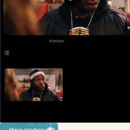
9
Просмотры
: 0
Комедии
Описание материала
:
Фильм Суперфорсаж.
Язык
: Русский
Длительность материала
: 95:14