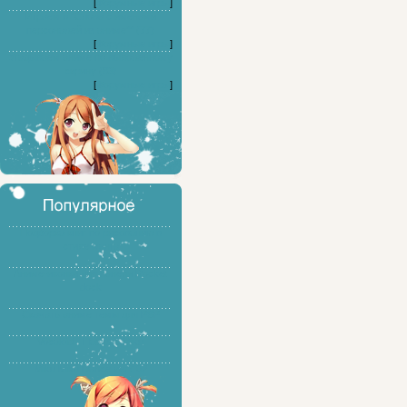
[
Форумные игры
]
Играем в "Слова с именами
персонажей из аниме"" (77)
[
Форумные игры
]
Угадываем аниме по выложенному
скрину (83)
[
Форумные игры
]
Подборка книг по рисованию в
стиле манга
Аниме-иконки для панели Rocket
dock
Скачать аниме темы для PSP
Vocaloid - Hatsune Miku
Miku Miku Dance ver7.02