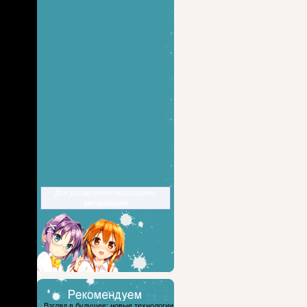
Для добавления необходима
авторизация
Взгляд в будущее: новые технологии