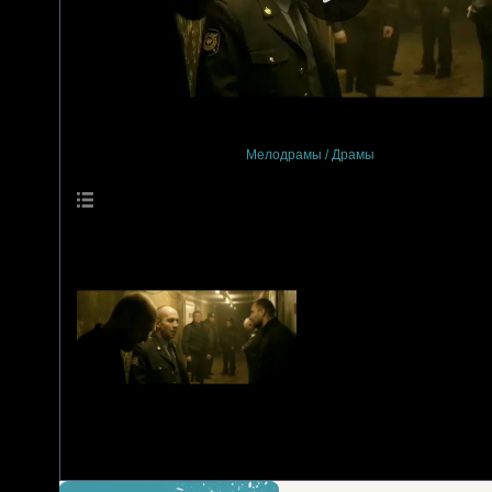
Просмотры
: 0
Мелодрамы / Драмы
Описание материала
:
Молодой майор полиции, спеша рано утром в роддом к жене, сби
пока не знают, что это решение запустит трагическую цепь событ
Язык
: Русский
Длительность материала
: 99:21