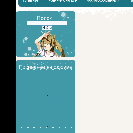
Главная
Аниме онлайн
Файлообменник
Г
Дайте совет по выбору детской
стоматологии в Воронеже. (3)
[
Кино
]
Ищу хороший цветочный магазина
в Томске (3)
[
Форумные игры
]
Планируем установить откатные
ворота на производстве. (3)
[
Форумные игры
]
Ищу советы по заведениям в
Санкт-Петербурге с отличной
пицце (3)
[
Форумные игры
]
На какого персонажа я похож? (20)