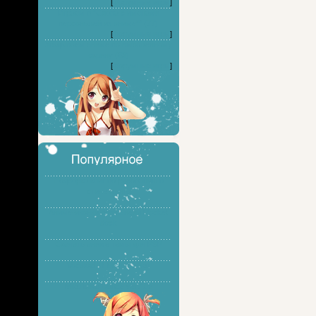
[
Форумные игры
]
Играем в "Слова с именами
персонажей из аниме"" (77)
[
Форумные игры
]
Угадываем аниме по выложенному
скрину (83)
[
Форумные игры
]
Подборка книг по рисованию в
стиле манга
Аниме-иконки для панели Rocket
dock
Скачать аниме темы для PSP
Vocaloid - Hatsune Miku
Miku Miku Dance ver7.02