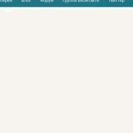
алерея
Блог
Форум
Группа ВКонтакте
Твиттер