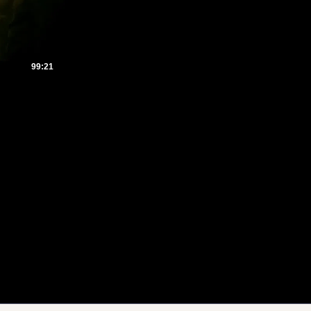
99:21
вает ребенка на глазах матери. Прибывшие на место преступления коллеги м
ий, остановить которые будет очень трудно...