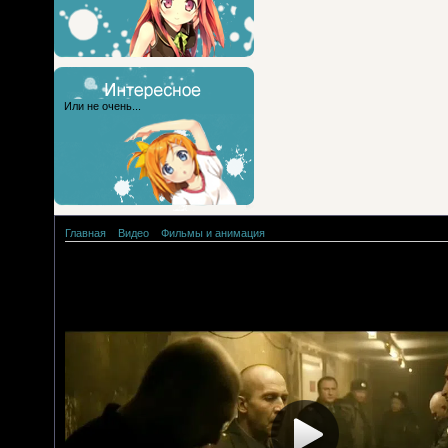
Или не очень...
Главная
»
Видео
»
Фильмы и анимация
Майор