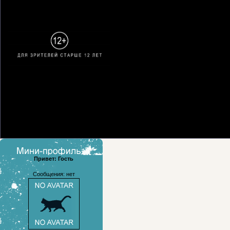
Язык
: Русский
Длительность материала
: 123:16
Привет: Гость
Сообщения: нет