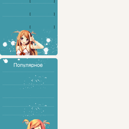
[
Форумные игры
]
Играем в "Слова с именами
персонажей из аниме"" (77)
[
Форумные игры
]
Угадываем аниме по выложенному
скрину (83)
[
Форумные игры
]
Подборка книг по рисованию в
стиле манга
Аниме-иконки для панели Rocket
dock
Скачать аниме темы для PSP
Vocaloid - Hatsune Miku
Miku Miku Dance ver7.02