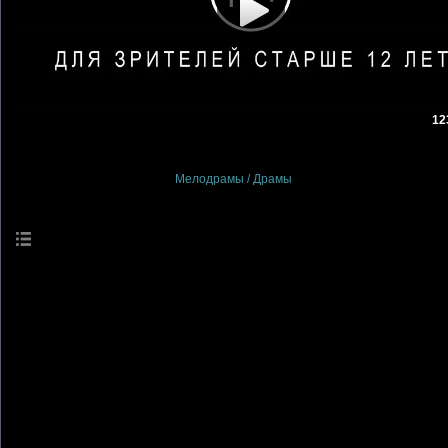
12
Просмотры
: 0
Мелодрамы / Драмы
Описание материала
:
Военно-историческая драма от
на реальных событиях. Картина
произошедшей в 1949 году на 
унесло жизни 1500 человек. В 
любви, которые оказались свя