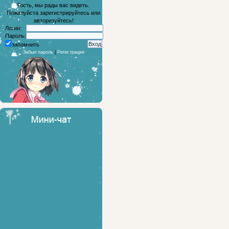
Гость, мы рады вас видеть.
Пожалуйста зарегистрируйтесь или
авторизуйтесь!
Логин:
Пароль:
запомнить
Забыл пароль
|
Регистрация