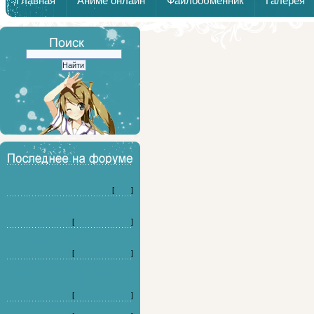
Главная
Аниме онлайн
Файлообменник
Галерея
Дайте совет по выбору детской
стоматологии в Воронеже. (3)
[
Кино
]
Ищу хороший цветочный магазина
в Томске (3)
[
Форумные игры
]
Планируем установить откатные
ворота на производстве. (3)
[
Форумные игры
]
Ищу советы по заведениям в
Санкт-Петербурге с отличной
пицце (3)
[
Форумные игры
]
На какого персонажа я похож? (20)