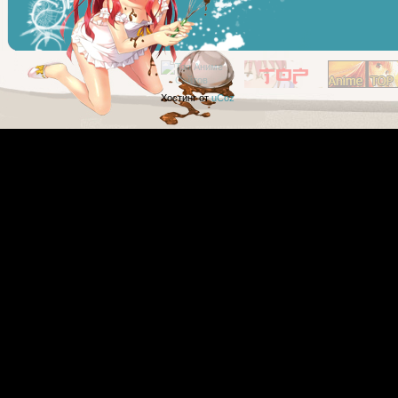
Хостинг от
uCoz