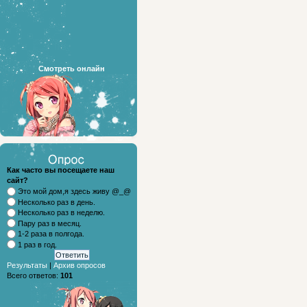
Смотреть онлайн
Как часто вы посещаете наш
сайт?
Это мой дом,я здесь живу @_@
Несколько раз в день.
Несколько раз в неделю.
Пару раз в месяц.
1-2 раза в полгода.
1 раз в год.
Результаты
|
Архив опросов
Всего ответов:
101