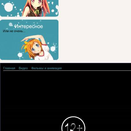
Или не очень...
Главная
»
Видео
»
Фильмы и анимация
Переправа